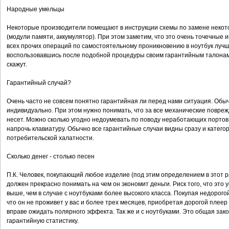
Народные умельцы
Некоторые производители помещают в инструкции схемы по замене некото
(модули памяти, аккумулятор). При этом заметим, что это очень точечные 
всех прочих операций по самостоятельному проникновению в ноутбук лучше
воспользовавшись после подобной процедуры своим гарантийным талонам 
скажут.
Гарантийный случай?
Очень часто не совсем понятно гарантийная ли перед нами ситуация. Об
индивидуально. При этом нужно понимать, что за все механические повре
несет. Можно сколько угодно недоумевать по поводу неработающих портов
напрочь клавиатуру. Обычно все гарантийные случаи видны сразу и катего
потребительской халатности.
Сколько денег - столько песен
П.К. Человек, покупающий любое изделие (под этим определением в этот р
должен прекрасно понимать на чем он экономит деньги. Риск того, что это
выше, чем в случае с ноутбуками более высокого класса. Покупая недорого
что он не проживет у вас и более трех месяцев, приобретая дорогой плеер 
вправе ожидать полярного эффекта. Так же и с ноутбуками. Это общая зак
гарантийную статистику.