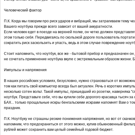
Человеческий фактор
П.К. Когда мы говорим про риск ударов и вибраций, мы затрагиваем тему 
Вашего ноутбука прежде всего зависит от вашей аккуратности.
Если человек едет в поезде на верхней полке, он четко должен представлят
этом только себя. Передвигаясь по скользкой дороге пользователь порта
сократить риск заскользить и упасть, ведь в этом случае повреждение ноут
Стоит напомнить, что ноутбук, все же - бытовой прибор и предназначен
не сочетать применение ноутбука вкупе с экстремальным образом жизни. Бе
Импульсы и напряжения
В наших российских условиях, безусловно, нужно страховаться от возможн
том как питать свой компьютер всегда был актуален. Речь о коротких импу
несколько сотен вольт. Такой импульс, пришедший из розетки, наверняка "с
ноутбук. Представьте себе, что вы купили себе дорогого красавца тысяч за 
БАХ... только прощальные искры бенгальскими искрами напомнят Вам о том,
праздник.
П.К. Ноутбуку не страшны резкие понижения напряжения, но вот от скачков
напомним, что предохраниться от этого можно, купив обыкновенный фильт
рублей может сохранить вам целый семейный годовой бюджет.