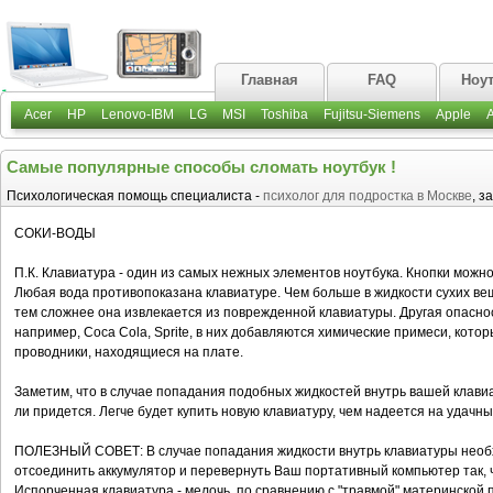
Главная
FAQ
Ноу
Acer
HP
Lenovo-IBM
LG
MSI
Toshiba
Fujitsu-Siemens
Apple
Самые популярные способы сломать ноутбук !
Психологическая помощь специалиста -
психолог для подростка в Москве
, з
СОКИ-ВОДЫ
П.К. Клавиатура - один из самых нежных элементов ноутбука. Кнопки можн
Любая вода противопоказана клавиатуре. Чем больше в жидкости сухих вещ
тем сложнее она извлекается из поврежденной клавиатуры. Другая опасно
например, Coca Cola, Sprite, в них добавляются химические примеси, кот
проводники, находящиеся на плате.
Заметим, что в случае попадания подобных жидкостей внутрь вашей клави
ли придется. Легче будет купить новую клавиатуру, чем надеется на удачны
ПОЛЕЗНЫЙ СОВЕТ: В случае попадания жидкости внутрь клавиатуры необхо
отсоединить аккумулятор и перевернуть Ваш портативный компьютер так, 
Испорченная клавиатура - мелочь, по сравнению с "травмой" материнской 