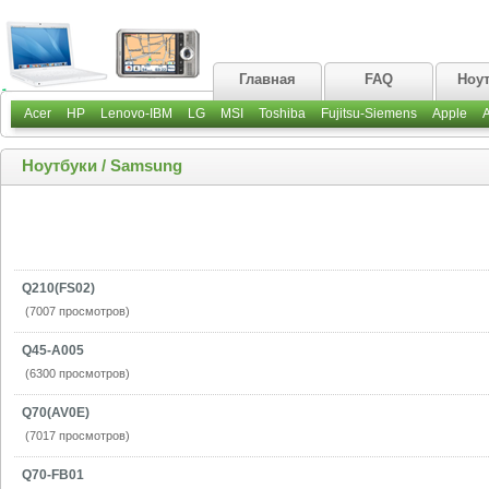
Главная
FAQ
Ноу
Acer
HP
Lenovo-IBM
LG
MSI
Toshiba
Fujitsu-Siemens
Apple
Ноутбуки
/
Samsung
Q210(FS02)
(7007 просмотров)
Q45-A005
(6300 просмотров)
Q70(AV0E)
(7017 просмотров)
Q70-FB01