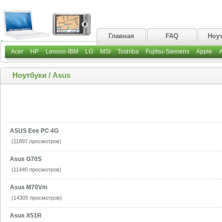
Главная
FAQ
Ноу
Acer
HP
Lenovo-IBM
LG
MSI
Toshiba
Fujitsu-Siemens
Apple
Ноутбуки
/
Asus
ASUS Eee PC 4G
(11897 просмотров)
Asus G70S
(11440 просмотров)
Asus M70Vm
(14305 просмотров)
Asus X51R