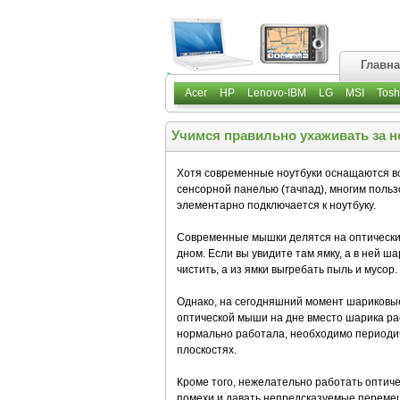
Главн
Acer
HP
Lenovo-IBM
LG
MSI
Tosh
Учимся правильно ухаживать за н
Хотя современные ноутбуки оснащаются в
сенсорной панелью (тачпад), многим поль
элементарно подключается к ноутбуку.
Современные мышки делятся на оптические
дном. Если вы увидите там ямку, а в ней ш
чистить, а из ямки выгребать пыль и мусор.
Однако, на сегодняшний момент шариковые
оптической мыши на дне вместо шарика рас
нормально работала, необходимо периодич
плоскостях.
Кроме того, нежелательно работать оптиче
помехи и давать непредсказуемые переме