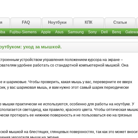
ая
FAQ
Ноутбуки
КПК
Статьи
iba
Fujitsu-Siemens
Apple
Asus
Samsung
Sony
Dell
Benq
Gatewa
оутбуком: уход за мышкой.
строенным устройством управления положением курсора на экране –
зователям удобнее работать со стандартной компьютерной мышкой. Она
 и шариковые. Чтобы проверить, какая мышь у вас, переверните ее вверх
арик, у вас шариковая мышь, и вам нужно этот самый шарик периодически
 мышки практически не используются, особенно для работы на ноутбуке. У
полагается светодиод, как правило, красного цвета. Чтобы оптическая мышк
ески протирать ее нижнюю поверхность и не пользоваться ею на грязных
ской мышкой на блестящих, глянцевых поверхностях, так как это может вноси
щения указателя мыши на экране.