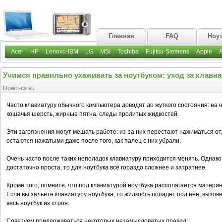
Главная
FAQ
Ноу
Acer
HP
Lenovo-IBM
LG
MSI
Toshiba
Fujitsu-Siemens
Apple
Учимся правильно ухаживать за ноутбуком: уход за клавиа
Down-cs su
Часто клавиатуру обычного компьютера доводят до жуткого состояния: на н
кошачья шерсть, жирные пятна, следы пролитых жидкостей.
Эти загрязнения могут мешать работе: из-за них перестают нажиматься от
остаются нажатыми даже после того, как палец с них убрали.
Очень часто после таких неполадок клавиатуру приходится менять. Однак
достаточно проста, то для ноутбука всё гораздо сложнее и затратнее.
Кроме того, помните, что под клавиатурой ноутбука располагается матери
Если вы зальете клавиатуру ноутбука, то жидкость попадет под нее, вызо
весь ноутбук из строя.
Советуем придерживаться некоторых незамысловатых правил: