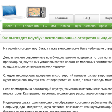
Главная
FAQ
Ноу
Acer
HP
Lenovo-IBM
LG
MSI
Toshiba
Fujitsu-Siemens
Apple
Как выглядит ноутбук: вентиляционные отверстия и индик
На одной из сторон ноутбука, а также в его дне могут быть небольшие от
Дело в том, что современные ноутбуки достаточно мощные, а потому могут 
происходило, внутри них устанавливается несколько маленьких вентилятор
воздуха в корпусе проделываются «дырки».
Следует не допускать засорения этих отверстий пылью и грязью, в против
будет нарушена, ноутбук станет перегреваться, а это, в свою очередь, може
Если посмотреть на работающий ноутбук, то можно заметить несколько св
индикаторов. Как правило, несколько индикаторов располагаются над клави
Индикаторы служат для наглядного отображения состояния работы ноутбу
Например, один индикатор, когда светится, показывает, что ноутбук находи
батарея разряжена и ее нужно срочно подзарядить.