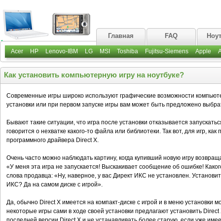
Главная
FAQ
Ноу
Acer
HP
Lenovo-IBM
LG
MSI
Toshiba
Fujitsu-Siemens
Apple
Как установить компьютерную игру на ноутбуке?
Современные игры широко используют графические возможности компьютер
установки или при первом запуске игры вам может быть предложено выбра
Бывают такие ситуации, что игра после установки отказывается запускать
говорится о нехватке какого-то файла или библиотеки. Так вот, для игр, как 
программного драйвера Direct X.
Очень часто можно наблюдать картину, когда купивший новую игру возвращ
«У меня эта игра не запускается! Выскакивает сообщение об ошибке! Каког
слова продавца: «Ну, наверное, у вас Директ ИКС не установлен. Установите
ИКС? Да на самом диске с игрой».
Да, обычно Direct X имеется на компакт-диске с игрой и в меню установки м
некоторые игры сами в ходе своей установки предлагают установить Direc
последней версии Direct X и не устанавливать более старую, если уже име