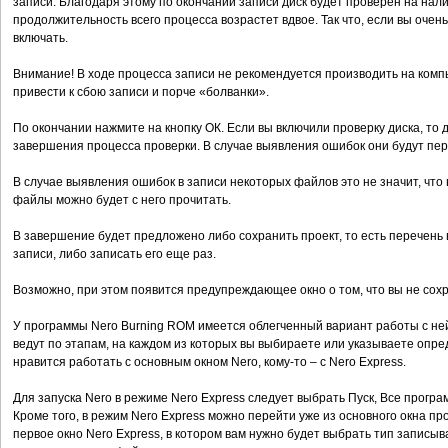
записи. Благодаря этому по окончании записи диск будет проверен на нал
продолжительность всего процесса возрастет вдвое. Так что, если вы оче
включать.
Внимание! В ходе процесса записи не рекомендуется производить на комп
привести к сбою записи и порче «болванки».
По окончании нажмите на кнопку ОК. Если вы включили проверку диска, т
завершения процесса проверки. В случае выявления ошибок они будут пер
В случае выявления ошибок в записи некоторых файлов это не значит, что 
файлы можно будет с него прочитать.
В завершение будет предложено либо сохранить проект, то есть перечень
записи, либо записать его еще раз.
Возможно, при этом появится предупреждающее окно о том, что вы не сохр
У программы Nero Burning ROM имеется облегченный вариант работы с ней 
ведут по этапам, на каждом из которых вы выбираете или указываете опр
нравится работать с основным окном Nero, кому-то – с Nero Express.
Для запуска Nero в режиме Nero Express следует выбрать Пуск, Все програ
Кроме того, в режим Nero Express можно перейти уже из основного окна пр
первое окно Nero Express, в котором вам нужно будет выбрать тип записы