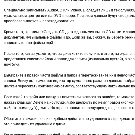
Специально записывать AudioCD или VideoCD следует лишь в тех случаях, 
музыкальном центре или на DVD-плеере. При этом данные будут специал
преобразовываться и перекодироваться.
Кроме того, в режиме «Создать CD диск с данными» вы на CD можете за
документов, музыкальные файлы и др. Если же вы, скажем, выберете режи
записать только файлы mpЗ.
После того, как вы укажете, что за диск хотите получить в итоге, на экране 
представлен список файлов и папок для записи (изначально пустой), а в п
ноутбука.
Выбирайте в правой части файлы и папки и перетаскивайте их в левую часть
записи. Внизу окна имеется индикатор суммарного размера данных, выбра
должен пересекать критическую отметку, соответствующую максимально в
Если какой-то файл или папку вы поместили в список по ошибке, то можете 
нажать клавишу Delete на ноутбуке, либо щелкнуть по нему правой кнопк
выбрать команду Удалить. На экране появится предупреждающее окно, в к
Обратите внимание, если подобные действия по удалению вы проделаете с
это приведет к их удалению с диска.