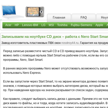
Главная
FAQ
Ноу
Acer
HP
Lenovo-IBM
LG
MSI
Toshiba
Fujitsu-Siemens
Apple
Записываем на ноутбуке СD диск – работа с Nero Start Smar
Завод-изготовитель пластиковых ПВХ окон
rosstroy44.ru
. Гарантия на продукц
Перед записью разместите чистый CD в CD привод вашего ноутбука. Запус
можно либо с помощью ярлыка Start Smart на рабочем столе, если вы его со
программы, Nero, Start Smart.
В ранних версиях программы Nero может отсутствовать возможность запуска
использовать Nero Express.
Если вы запустили через Start Smart, то на экране монитора должно появит
значков, с помощью которых можно выбрать категорию диска, который вы хо
пр. При наведении курсора на значок раскрывается список задач, содержа
Как правило, следует выбирать запись диска с данными. Причем это не толь
диск какие-то файлы, но и тогда, когда хотите записать аудио/видеофайл. 
последующего использования на ноутбуке, должно записываться как диск 