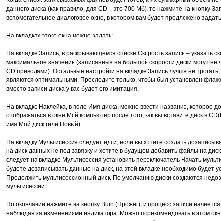
Когда список записываемых файлов будет готов, а их суммарный объем н
данного диска (как правило, для CD – это 700 Мб), то нажмите на кнопку За
вспомогательное диалоговое окно, в котором вам будет предложено задат
На вкладках этого окна можно задать:
На вкладке Запись, в раскрывающемся списке Скорость записи – указать с
максимальное значение (записанные на большой скорости диски могут не 
CD приводами). Остальные настройки на вкладке Запись лучше не трогать,
являются оптимальными. Проследите только, чтобы был установлен флажо
вместо записи диска у вас будет его имитация.
На вкладке Наклейка, в поле Имя диска, можно ввести название, которое д
отображаться в окне Мой компьютер после того, как вы вставите диск в C
имя Мой диск (или Новый).
На вкладку Мультисессия следует идти, если вы хотите создать дозаписы
на диск данных не под завязку и хотите в будущем добавить файлы на диск
следует на вкладке Мультисессия установить переключатель Начать мульти
будете дозаписывать данные на диск, на этой вкладке необходимо будет 
Продолжить мультисессионный диск. По умолчанию диски создаются недо
мультисессии.
По окончании нажмите на кнопку Burn (Прожиг), и процесс записи начнется
наблюдая за изменениями индикатора. Можно порекомендовать в этом ок