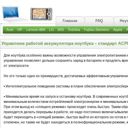
Главная
FAQ
Ноу
Acer
HP
Lenovo-IBM
LG
MSI
Toshiba
Fujitsu-Siemens
Apple
Управляем работой аккумулятора ноутбука – стандарт ACPI
Для ноутбука особенно важны возможности управления электропитанием и
управление позволяет дольше сохранять заряд в батареях и продлить врем
от электросети.
Но это только одно из преимуществ, достигаемых эффективным управление
• Интеллектуальное поведение системы в плане обеспечения электросбере
• Минимальное время на запуск и остановку ноутбука. В современных ноу
минимальным количеством потребляемой электроэнергии и минимальным к
При этом выход из «спящего режима» происходит очень быстро. Таким обра
приходится делать перерывы в работе, не надо постоянно включать/выклю
будет переходить в «спящий режим», быстро выйти из которого он готов в 
отключен, но также не будет находиться в полнофункциональном режиме, к