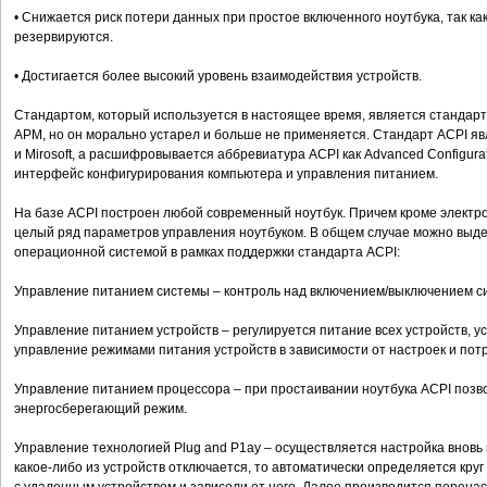
• Снижается риск потери данных при простое включенного ноутбука, так к
резервируются.
• Достигается более высокий уровень взаимодействия устройств.
Стандартом, который используется в настоящее время, является стандарт
АРМ, но он морально устарел и больше не применяется. Стандарт ACPI явл
и Mirosoft, а расшифровывается аббревиатура ACPI как Advanced Configura
интерфейс конфигурирования компьютера и управления питанием.
На базе ACPI построен любой современный ноутбук. Причем кроме электр
целый ряд параметров управления ноутбуком. В общем случае можно вы
операционной системой в рамках поддержки стандарта ACPI:
Управление питанием системы – контроль над включением/выключением с
Управление питанием устройств – регулируется питание всех устройств, 
управление режимами питания устройств в зависимости от настроек и по
Управление питанием процессора – при простаивании ноутбука ACPI позв
энергосберегающий режим.
Управление технологией Plug and Р1ау – осуществляется настройка вновь
какое-либо из устройств отключается, то автоматически определяется кру