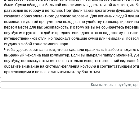
были. Сумки обладают большой вместимостью, достаточной для того, чтоб
разъездов по городу и не только. Портфели также достаточно функционал
создавая образ элегантного делового человека. Для активных людей лучши
помешает в долгой прогулке или походе, а по удобству транспортировки вс
первом месте для вас безопасность, и к тому же вы не собираетесь передв
ноутбуком в руках – отдайте предпочтение достаточно надежному, но тяжел
путешественников отлично подойдут большие сумки или чемоданы, позво
студию в любой точке земного шара.
Чтобы удостовериться в том, что вы сделали правильный выбор в покупке 
выбранный чехол на ваш компьютер. Если вы выбрали папку с молнией, убе
ноутбуку, поскольку это может основательно испортить внешний вид вашей
обратите внимание на систему крепления ноутбука в соответствующем от
прилегающими и не позволять компьютеру болтаться.
Компьютеры, ноутбуки, орг