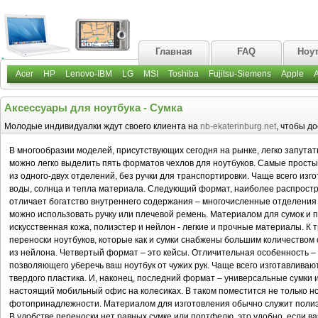
Главная
FAQ
Ноу
Acer
HP
Lenovo-IBM
LG
MSI
Toshiba
Fujitsu-Siemens
Apple
Аксессуары для ноутбука - Сумка
Молодые индивидуалки ждут своего клиента на
nb-ekaterinburg.net
, чтобы д
В многообразии моделей, присутствующих сегодня на рынке, легко запутат
можно легко выделить пять форматов чехлов для ноутбуков. Самые простые
из одного-двух отделений, без ручки для транспортировки. Чаще всего изг
воды, солнца и тепла материала. Следующий формат, наиболее распростра
отличает богатство внутреннего содержания – многочисленные отделения дл
можно использовать ручку или плечевой ремень. Материалом для сумок и 
искусственная кожа, полиэстер и нейлон - легкие и прочные материалы. К
переноски ноутбуков, которые как и сумки снабжены большим количество
из нейлона. Четвертый формат – это кейсы. Отличительная особенность – 
позволяющего уберечь ваш ноутбук от чужих рук. Чаще всего изготавливают
твердого пластика. И, наконец, последний формат – универсальные сумки
настоящий мобильный офис на колесиках. В таком поместится не только но
фотопринадлежности. Материалом для изготовления обычно служит полиэ
В удобстве переноски нет равных сумке или портфелю, это удобно, если ваш