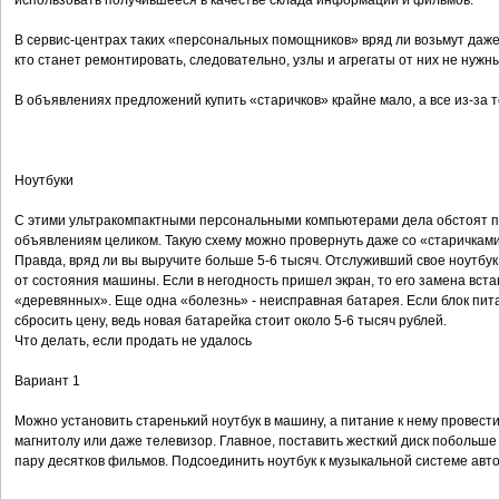
использовать получившееся в качестве склада информации и фильмов.
В сервис-центрах таких «персональных помощников» вряд ли возьмут даже
кто станет ремонтировать, следовательно, узлы и агрегаты от них не нужны
В объявлениях предложений купить «старичков» крайне мало, а все из-за т
Ноутбуки
С этими ультракомпактными персональными компьютерами дела обстоят про
объявлениям целиком. Такую схему можно провернуть даже со «старичками
Правда, вряд ли вы выручите больше 5-6 тысяч. Отслуживший свое ноутбук 
от состояния машины. Если в негодность пришел экран, то его замена встане
«деревянных». Еще одна «болезнь» - неисправная батарея. Если блок пита
сбросить цену, ведь новая батарейка стоит около 5-6 тысяч рублей.
Что делать, если продать не удалось
Вариант 1
Можно установить старенький ноутбук в машину, а питание к нему провести
магнитолу или даже телевизор. Главное, поставить жесткий диск побольше 
пару десятков фильмов. Подсоединить ноутбук к музыкальной системе авт