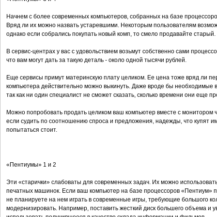
Начнем с более современных компьютеров, собранных на базе процессоров
Вряд ли их можно назвать устаревшими. Некоторым пользователям возмо
однако если собрались покупать новый комп, то смело продавайте старый.
В сервис-центрах у вас с удовольствием возьмут собственно сами процес
что вам могут дать за такую деталь - около одной тысячи рублей.
Еще сервисы примут материнскую плату целиком. Ее цена тоже вряд ли пе
компьютера действительно можно выкинуть. Даже вроде бы необходимые все
так как ни один специалист не сможет сказать, сколько времени они еще пр
Можно попробовать продать целиком ваш компьютер вместе с монитором чер
если судить по соотношению спроса и предложения, надежды, что купят им
попытаться стоит.
«Пентиумы» 1 и 2
Эти «старички» слабоваты для современных задач. Их можно использовать
печатных машинок. Если ваш компьютер на базе процессоров «Пентиум» пе
не планируете на нем играть в современные игры, требующие большого коли
модернизировать. Например, поставить жесткий диск большего объема и у