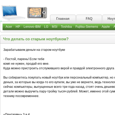
Главная
FAQ
Ноу
Acer
HP
Lenovo-IBM
LG
MSI
Toshiba
Fujitsu-Siemens
Apple
Что делать со старым ноутбуком?
Зарабатываем деньги на старом ноутбуке
- Постой, парень! Если тебе
комп не нужен, продай его мне.
Куда можно пристроить отслужившего верой и правдой электронного друга
Вы собираетесь покупать новый ноутбук или персональный компьютер, но н
деньги, за которые вы когда-то его купили, вы уже не вернете, ведь техн
сейчас компьютеры, выпущенные всего три года назад, стоят очень дешево.
детали можно выручить пару-тройку тысяч рублей. Может, именно этой сум
технику посовременнее.
«Пентиумы» 3 и 4