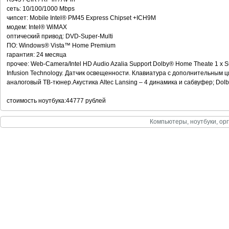
сеть: 10/100/1000 Mbps
чипсет: Mobile Intel® PM45 Express Chipset +ICH9M
модем: Intel® WiMAX
оптический привод: DVD-Super-Multi
ПО: Windows® Vista™ Home Premium
гарантия: 24 месяца
прочее: Web-Camera/Intel HD Audio Azalia Support Dolby® Home Theate 1 x
Infusion Technology. Датчик освещенности. Клавиатура с дополнительным
аналоговый ТВ-тюнер.Акустика Altec Lansing – 4 динамика и сабвуфер; Dolb
стоимость ноутбука:44777 рублей
Компьютеры, ноутбуки, орг