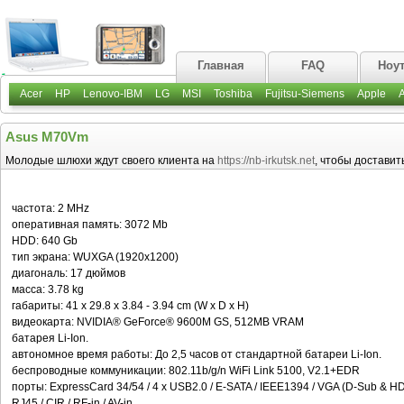
Главная
FAQ
Ноу
Acer
HP
Lenovo-IBM
LG
MSI
Toshiba
Fujitsu-Siemens
Apple
Asus M70Vm
Молодые шлюхи ждут своего клиента на
https://nb-irkutsk.net
, чтобы доставит
частота: 2 MHz
оперативная память: 3072 Mb
HDD: 640 Gb
тип экрана: WUXGA (1920x1200)
диагональ: 17 дюймов
масса: 3.78 kg
габариты: 41 x 29.8 x 3.84 - 3.94 cm (W x D x H)
видеокарта: NVIDIA® GeForce® 9600M GS, 512MB VRAM
батарея Li-Ion.
автономное время работы: До 2,5 часов от стандартной батареи Li-Ion.
беспроводные коммуникации: 802.11b/g/n WiFi Link 5100, V2.1+EDR
порты: ExpressCard 34/54 / 4 x USB2.0 / E-SATA / IEEE1394 / VGA (D-Sub & HDM
RJ45 / CIR / RF-in / AV-in