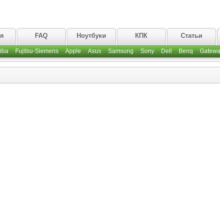
ая
FAQ
Ноутбуки
КПК
Статьи
iba
Fujitsu-Siemens
Apple
Asus
Samsung
Sony
Dell
Benq
Gatewa