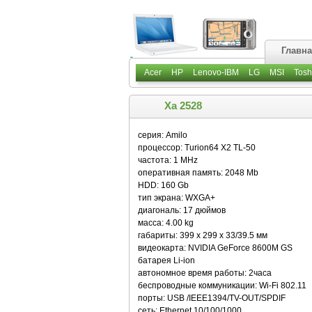
Главн
Acer
HP
Lenovo-IBM
LG
MSI
Tosh
Xa 2528
серия: Amilo
процессор: Turion64 X2 TL-50
частота: 1 MHz
оперативная память: 2048 Mb
HDD: 160 Gb
тип экрана: WXGA+
диагональ: 17 дюймов
масса: 4.00 kg
габариты: 399 x 299 x 33/39.5 мм
видеокарта: NVIDIA GeForce 8600M GS
батарея Li-ion
автономное время работы: 2часа
беспроводные коммуникации: Wi-Fi 802.11
порты: USB /IEEE1394/TV-OUT/SPDIF
сеть: Ethernet 10/100/1000