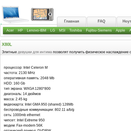
Главная
FAQ
Ноу
Acer
HP
Lenovo-IBM
LG
MSI
Toshiba
Fujitsu-Siemens
Apple
X80L
Элитные
девушки для интима
позволят получить физическое наслаждение от
процессор: Intel Celeron M
частота: 2130 MHz
оперативная память: 2048 Mb
HDD: 160 Gb
тип экрана: WXGA 1280*800
диагональ: 14 дюймов
масса: 2.45 kg
видеокарта: Intel GMA 950 (shared) 128Mb
беспроводные коммуникации: 802.11 a/b/g
сеть: 1000mb ethernet
чипсет: Intel Extreme 950
модем: Fax-modem 56K
оптический привод: DVDRW