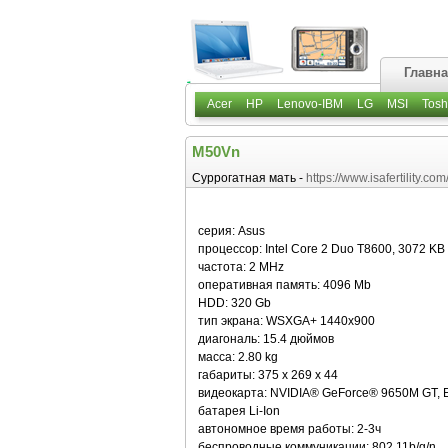
Главн
Acer
HP
Lenovo-IBM
LG
MSI
Tosh
M50Vn
Суррогатная мать -
https://www.isafertility.co
серия: Asus
процессор: Intel Core 2 Duo T8600, 3072 KB
частота: 2 MHz
оперативная память: 4096 Mb
HDD: 320 Gb
тип экрана: WSXGA+ 1440x900
диагональ: 15.4 дюймов
масса: 2.80 kg
габариты: 375 x 269 x 44
видеокарта: NVIDIA® GeForce® 9650M GT, 
батарея Li-Ion
автономное время работы: 2-3ч
беспроводные коммуникации: 802.11b/g/n