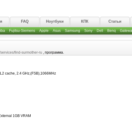
ая
FAQ
Ноутбуки
КПК
Статьи
iba
Fujitsu-Siemens
Apple
Asus
Samsung
Sony
Dell
Benq
Gatewa
m/services/find-surmother-ru
, программа.
 L2 cache, 2.4 GHz,(FSB),1066MHz
External 1GB VRAM