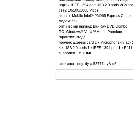
порты: IEEE 1394 port USB 2.0 ports VGA port/
сеть: 10/100/1000 Mbps
чипсет: Mobile Intel® PM965 Express Chips
модем: 56k
оптический привод: Blu-Ray DVD Combo
ПО: Windows® Vista™ Home Premium
гарантия: 2года
прочее: Express card 1 x Microphone-in jack 2
4 x USB 2.0 ports 1 x IEEE 1394 port 1 x RJ1
supported 1 x HDMI
стоимость ноутбука:53777 рублей