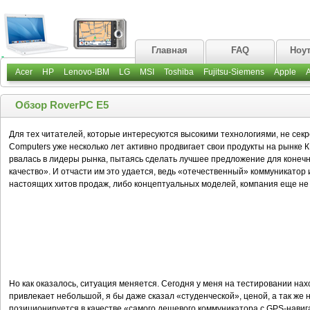
Главная
FAQ
Ноу
Acer
HP
Lenovo-IBM
LG
MSI
Toshiba
Fujitsu-Siemens
Apple
Обзор RoverPC E5
Для тех читателей, которые интересуются высокими технологиями, не секр
Computers уже несколько лет активно продвигает свои продукты на рынке К
рвалась в лидеры рынка, пытаясь сделать лучшее предложение для конеч
качество». И отчасти им это удается, ведь «отечественный» коммуникатор
настоящих хитов продаж, либо концептуальных моделей, компания еще не
Но как оказалось, ситуация меняется. Сегодня у меня на тестировании на
привлекает небольшой, я бы даже сказал «студенческой», ценой, а так ж
позиционируется в качестве «самого дешевого коммуникатора с GPS-навигац