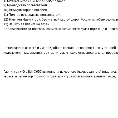
8) Компакт-диск с ПО для синхронизации
9) Руководство пользователя
10) Аккумуляторная батарея
11) Полное руководство пользователя
12) Навител Навигатор с бесплатной картой дорог России и любым одним р
13) Защитная пленка на экран
* в зависимости от поставки возможно в комплекте будет идти еще и нави
Чехол сделан из кожи и имеет двойное крепление на пояс. На внутренней ст
подключения к коммуникатору гарнитуры в чехле есть специальная прорезь
Гарнитура у Glofiish X650 выполнена из черного (лакированного) пластика.
звонок, и регулятор громкости. Эта гарнитура по всем показателям лучше,