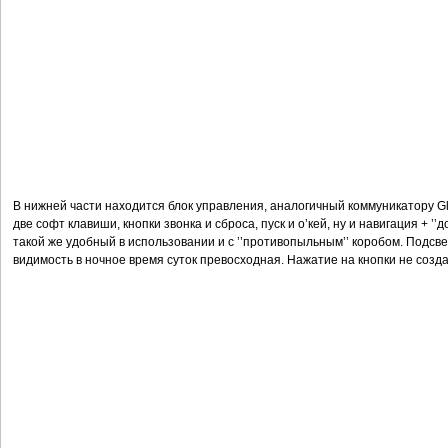
В нижней части находится блок управления, аналогичный коммуникатору Glo
две софт клавиши, кнопки звонка и сброса, пуск и о’кей, ну и навигация + ’’д
такой же удобный в использовании и с ’’противопыльным’’ коробом. Подсвет
видимость в ночное время суток превосходная. Нажатие на кнопки не созд