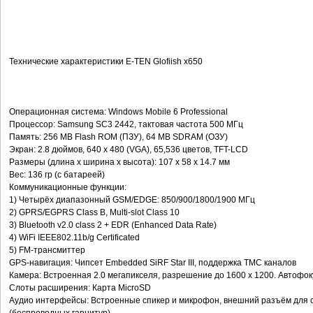
Технические характеристики E-TEN Glofiish x650
Операционная система: Windows Mobile 6 Professional
Процессор: Samsung SC3 2442, тактовая частота 500 МГц
Память: 256 MB Flash ROM (ПЗУ), 64 MB SDRAM (ОЗУ)
Экран: 2.8 дюймов, 640 x 480 (VGA), 65,536 цветов, TFT-LCD
Размеры (длина x ширина x высота): 107 x 58 x 14.7 мм
Вес: 136 гр (с батареей)
Коммуникационные функции:
1) Четырёх диапазонный GSM/EDGE: 850/900/1800/1900 МГц
2) GPRS/EGPRS Class B, Multi-slot Class 10
3) Bluetooth v2.0 class 2 + EDR (Enhanced Data Rate)
4) WiFi IEEE802.11b/g Certificated
5) FM-трансмиттер
GPS-навигация: Чипсет Embedded SiRF Star III, поддержка TMC каналов
Камера: Встроенная 2.0 мегапикселя, разрешение до 1600 x 1200. Автофок
Слоты расширения: Карта MicroSD
Аудио интерфейсы: Встроенные спикер и микрофон, внешний разъём для с