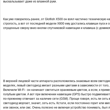
выскальзывает даже из влажной руки.
Как уже говорилось ранее, от Glofiish Х500 он взял частично техническую нач
строгость, а вот от последней модели X800 ему достались клавиши пуск и оке
спущенные сверху вниз кнопки спутниковой навигации и клавиша (с домиком)
В верхней лицевой части аппарата расположились знакомые всем светодио
моделях, левый светодиод мигает разными цветами в зависимости от того,
Включили Wi-Fi - он начинает светиться оранжевым цветом, а если, к пример
голубым цветом. А вот при включении навигации (GPS) быстро подмигивает
по-прежнему отвечает за наличие сети (GSM). Проще говоря, есть ли сеть 
светодиод моргает, значит, сеть есть. Кстати, если постоянно горит или ми
или звонок, или смс. Очень полезно не включая устройство понимать, был 