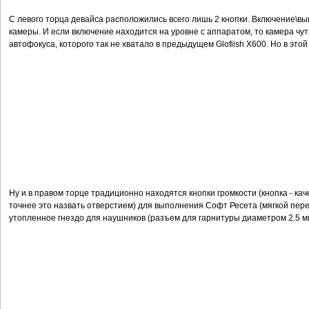
С левого торца девайса расположились всего лишь 2 кнопки. Включение\вы
камеры. И если включение находится на уровне с аппаратом, то камера чу
автофокуса, которого так не хватало в предыдущем Glofiish X600. Но в этой
Ну и в правом торце традиционно находятся кнопки громкости (кнопка - кач
точнее это назвать отверстием) для выполнения Софт Ресета (мягкой переза
утопленное гнездо для наушников (разъем для гарнитуры диаметром 2.5 м