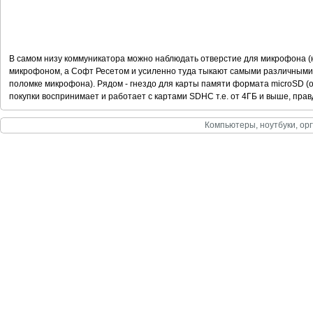
В самом низу коммуникатора можно наблюдать отверстие для микрофона (н
микрофоном, а Софт Ресетом и усиленно туда тыкают самыми различными
поломке микрофона). Рядом - гнездо для карты памяти формата microSD (о
покупки воспринимает и работает с картами SDHC т.е. от 4ГБ и выше, правд
Компьютеры, ноутбуки, орг