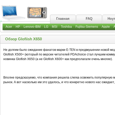
Главная
FAQ
Ноу
Acer
HP
Lenovo-IBM
LG
MSI
Toshiba
Fujitsu-Siemens
Apple
Обзор Glofiish X650
Не долгим было ожидание фанатов марки E-TEN в предвкушении новой моде
Glofiish X500+ (который по версии читателей PDAchoice стал лучшим комм
новинка Glofiish X650 (а не Glofiish X600+ как предполагали очень многие).
Вполне предсказуемо, что компания решила слегка освежить популярную м
рынок. А вот насколько им это удалось, и что конкретно нового нас ожидае