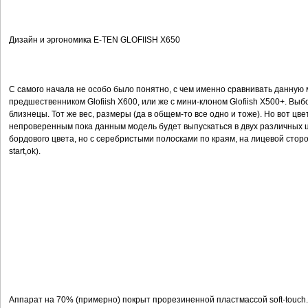
Дизайн и эргономика E-TEN GLOFIISH X650
С самого начала не особо было понятно, с чем именно сравнивать данную 
предшественником Glofiish X600, или же с мини-клоном Glofiish X500+. Вы
близнецы. Тот же вес, размеры (да в общем-то все одно и тоже). Но вот цв
непроверенным пока данным модель будет выпускаться в двух различных ц
бордового цвета, но с серебристыми полосками по краям, на лицевой стор
start,ok).
Аппарат на 70% (примерно) покрыт прорезиненной пластмассой soft-touch. 