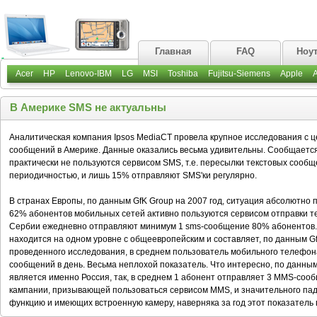
Главная
FAQ
Ноу
Acer
HP
Lenovo-IBM
LG
MSI
Toshiba
Fujitsu-Siemens
Apple
В Америке SMS не актуальны
Аналитическая компания Ipsos MediaCT провела крупное исследования с 
сообщений в Америке. Данные оказались весьма удивительны. Сообщаетс
практически не пользуются сервисом SMS, т.е. пересылки текстовых сооб
периодичностью, и лишь 15% отправляют SMS'ки регулярно.
В странах Европы, по данным GfK Group на 2007 год, ситуация абсолютно 
62% абонентов мобильных сетей активно пользуются сервисом отправки те
Сербии ежедневно отправляют минимум 1 sms-сообщение 80% абонентов. Ч
находится на одном уровне с общеевропейским и составляет, по данным Gf
проведенного исследования, в среднем пользователь мобильного телефона
сообщений в день. Весьма неплохой показатель. Что интересно, по данны
является именно Россия, так, в среднем 1 абонент отправляет 3 MMS-сооб
кампании, призывающей пользоваться сервисом MMS, и значительного па
функцию и имеющих встроенную камеру, наверняка за год этот показатель