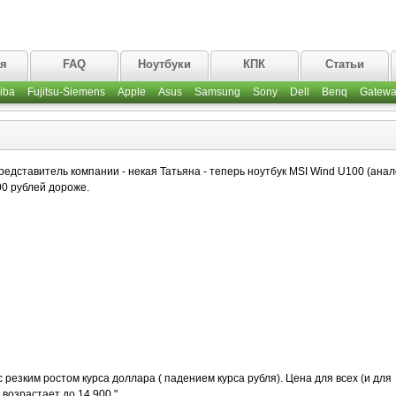
ая
FAQ
Ноутбуки
КПК
Статьи
iba
Fujitsu-Siemens
Apple
Asus
Samsung
Sony
Dell
Benq
Gatewa
дставитель компании - некая Татьяна - теперь ноутбук MSI Wind U100 (анал
00 рублей дороже.
с резким ростом курса доллара ( падением курса рубля). Цена для всех (и для
 возрастает до 14.900 "