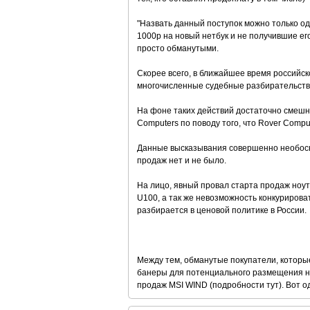
"Назвать данный поступок можно только од
1000р на новый нетбук и не получившие ег
просто обманутыми.
Скорее всего, в ближайшее время российск
многочисленные судебные разбирательства
На фоне таких действий достаточно смешно 
Computers по поводу того, что Rover Comp
Данные высказывания совершенно необосно
продаж нет и не было.
На лицо, явный провал старта продаж ноут
U100, а так же невозможность конкурирова
разбирается в ценовой политике в России.
Между тем, обманутые покупатели, которые
банеры для потенциального размещения на
продаж MSI WIND (подробности тут). Вот 