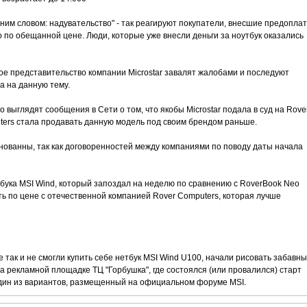
ним словом: надувательство" - так реагируют покупатели, внесшие предоплат
о по обещанной цене. Люди, которые уже внесли деньги за ноутбук оказались
ое представительство компании Microstar завалят жалобами и последуют
 на данную тему.
выглядят сообщения в Сети о том, что якобы Microstar подала в суд на Rove
uters стала продавать данную модель под своим брендом раньше.
ванны, так как договоренностей между компаниями по поводу даты начала
бука MSI Wind, который запоздал на неделю по сравнению с RoverBook Neo
ть по цене с отечественной компанией Rover Computers, которая лучше
 так и не смогли купить себе нетбук MSI Wind U100, начали рисовать забавн
 рекламной площадке ТЦ "Горбушка", где состоялся (или провалился) старт
один из вариантов, размещенный на официальном форуме MSI.