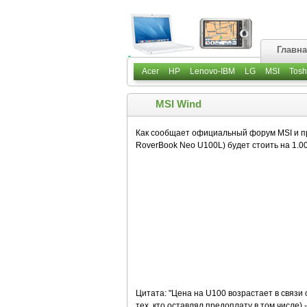
Главн
Acer
HP
Lenovo-IBM
LG
MSI
Tosh
MSI Wind
Как сообщает официальный форум MSI и пре
RoverBook Neo U100L) будет стоить на 1.0
Цитата: "Цена на U100 возрастает в связи 
тех, кто оставлял предоплату в том числе) -