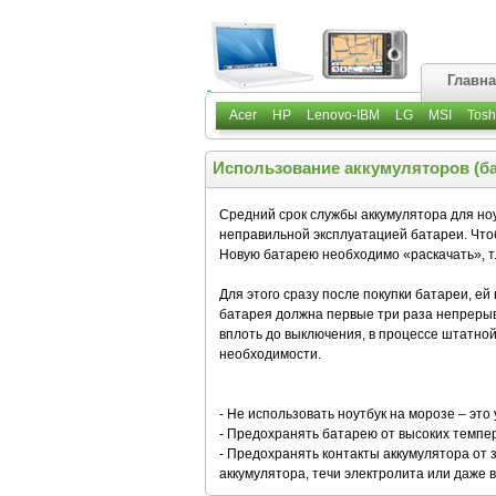
Главн
Acer
HP
Lenovo-IBM
LG
MSI
Tosh
Использование аккумуляторов (ба
Средний срок службы аккумулятора для ноут
неправильной эксплуатацией батареи. Что
Новую батарею необходимо «раскачать», т.
Для этого сразу после покупки батареи, ей
батарея должна первые три раза непрерывн
вплоть до выключения, в процессе штатно
необходимости.
- Не использовать ноутбук на морозе – это
- Предохранять батарею от высоких темпер
- Предохранять контакты аккумулятора от 
аккумулятора, течи электролита или даже в