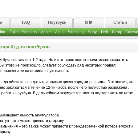
ая
FAQ
Ноутбуки
КПК
Статьи
iba
Fujitsu-Siemens
Apple
Asus
Samsung
Sony
Dell
Benq
Gatewa
тарей) для ноутбуков
бука составляет 1-2 года. Но и этот срок можно значительно сократить
бы этого не произошло, следует соблюдать ряд нехитрых правил:
е. вывести ее на номинальную емкость.
 надо обязательно дать три полных цикла зарядки-разрядки. Это значит, что
о заряжаться в течение 12-ти часов, после чего полностью разряжена ,
й работы ноутбука. В дальнейшем аккумулятор можно подзаряжать по мере
 уменьшает емкость аккумулятора.
атур – это может привести к взрыву.
замыкания – это также может привести к преждевременной потере емкости
зрыву.