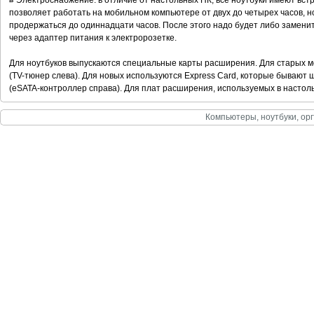
# Электроснабжение: в отличие от настольных ПК, все ноутбуки имеют вс
позволяет работать на мобильном компьютере от двух до четырех часов, н
продержаться до одиннадцати часов. После этого надо будет либо заменит
через адаптер питания к электророзетке.
Для ноутбуков выпускаются специальные карты расширения. Для старых 
(TV-тюнер слева). Для новых используются Express Card, которые бывают 
(eSATA-контроллер справа). Для плат расширения, используемых в настольн
Компьютеры, ноутбуки, орг