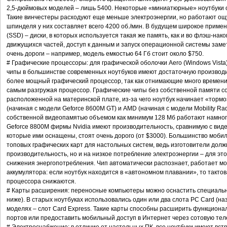
2,5-дюймовых моделей – лишь 5400. Некоторые «миниатюрные» ноутбуки 
Такие винчестеры расходуют еще меньше электроэнергии, но работают о
шпинделя у них составляет всего 4200 об./мин. В будущем широкое примене
(SSD) – диски, в которых используется такая же память, как и во флэш-нак
движущихся частей, доступ к данным и запуск операционной системы замет
очень дороги – например, модель емкостью 64 Гб стоит около $750.
# Графические процессоры: для графической оболочки Aero (Windows Vist
чипы в большинстве современных ноутбуков имеют достаточную производи
более мощный графический процессор, так как отнимающие много времени 
самым разгружая процессор. Графические чипы без собственной памяти с
расположенной на материнской плате, из-за чего ноутбук начинает «торм
(начиная с модели Geforce 8600M GT) и AMD (начиная с модели Mobility Ra
собственной видеопамятью объемом как минимум 128 Мб работают намного
Geforce 8800M фирмы Nvidia имеют производительность, сравнимую с виде
которые ими оснащены, стоят очень дорого (от $3000). Большинство мобил
топовых графических карт для настольных систем, ведь изготовители дол
производительность, но и на низкое потребление электроэнергии – для эт
снижения энергопотребления. Чип автоматически распознает, работает мо
аккумулятора: если ноутбук находится в «автономном плавании», то такто
процессора снижаются.
# Карты расширения: переносные компьютеры можно оснастить специаль
ниже). В старых ноутбуках использовались один или два слота PC Card (н
моделях – слот Card Express. Такие карты способны расширить функционал
портов или предоставить мобильный доступ в Интернет через сотовую те