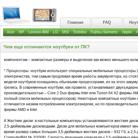
Главная
FAQ
Ноу
Acer
HP
Lenovo-IBM
LG
MSI
Toshiba
Fujitsu-Siemens
Apple
Чем еще отличаются ноутбуки от ПК?
компонентам – компактные размеры и выделение как можно меньшего коли
* Процессоры: ноутбуки используют специальные мобильные процессоры (
электричества, тем самым продлевая время работы аккумулятора, но сто
модели ноутбуков оснащались обычными процессорами, из-за этого аккуму
грелись. В современные ноутбуки, как правило, устанавливают двухъядер
производительностью – Core 2 Duo фирмы Intel или Turion 64 X2 фирмы A
полный список мобильных процессоров). Некоторые компактные ноутбуки
отличаются низким потреблением электроэнергии, но по производительно
фирмы AMD и Intel.
# Жесткие диски: в настольные компьютеры устанавливаются жесткие диск
2,5-дюймовыми дисководами. Диски для мобильных компьютеров имеют мен
время размер самых больших 3,5-дюймовых жестких дисков – 932 Гб, а 2,5-
ComputerBild № 3/2008). Скорость вращения шпинделя у 3,5-дюймовых винч