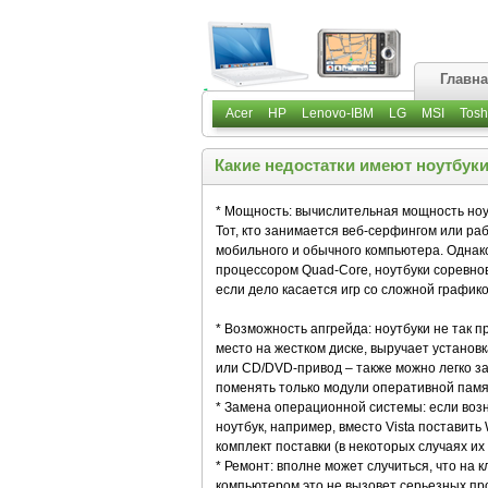
Главн
Acer
HP
Lenovo-IBM
LG
MSI
Tosh
Какие недостатки имеют ноутбук
* Мощность: вычислительная мощность ноут
Тот, кто занимается веб-серфингом или ра
мобильного и обычного компьютера. Одна
процессором Quad-Core, ноутбуки соревнов
если дело касается игр со сложной графико
* Возможность апгрейда: ноутбуки не так 
место на жестком диске, выручает установ
или CD/DVD-привод – также можно легко з
поменять только модули оперативной памят
* Замена операционной системы: если воз
ноутбук, например, вместо Vista поставить
комплект поставки (в некоторых случаях их
* Ремонт: вполне может случиться, что на 
компьютером это не вызовет серьезных про