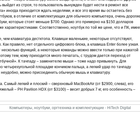
ь выйдет из строя, то пользователь вынужден будет нести в ремонт все
а» иногда приходится ждать неделями, и все это время вы остаетесь без
буков, в отличие от комплектующих для обычного компьютера, очень дорогие
буки, которые стоят меньше $700. Однако это примерно на $150 долларов
е характеристиками. Соответственно, ноутбук по той же цене, что и ПК, имее
, чем клавиатура дестктопа. Клавиши маленькие, некоторые отсутствуют,
Как правило, нет отдельного цифрового блока, а клавиша Enter более узкая.
 несколько функций, а некоторые команды можно ввести только при нажатой
этому тем, кому приходится много печатать, с трудом дается переход от
тбучной». К тачпаду – заменителю мыши – тоже надо привыкнуть. Для
о четырехугольной площадке кончиком пальца, а легкий удар по тачпаду
 неудобно, можно присоединить обычную мышь и клавиатуру.
а. Самый легкий и плоский – сверхновый MacBookAir (от $2900, слева), его
тяжелый – PH Pavilion HDX (от $3100) – весит добрых 7 кг, его особенность –
Компьютеры, ноутбуки, оргтехника и комплектующие - HiTech Digital