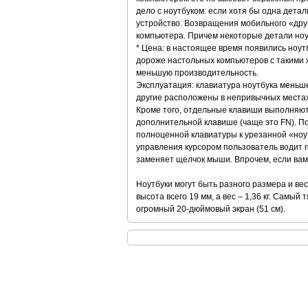
дело с ноутбуком: если хотя бы одна детал
устройство. Возвращения мобильного «друг
компьютера. Причем некоторые детали ноут
* Цена: в настоящее время появились ноут
дороже настольных компьютеров с такими ж
меньшую производительность.
Эксплуатация: клавиатура ноутбука меньше
другие расположены в непривычных местах. 
Кроме того, отдельные клавиши выполняют
дополнительной клавише (чаще это FN). По
полноценной клавиатуры к урезанной «ноу
управления курсором пользователь водит п
заменяет щелчок мыши. Впрочем, если вам
Ноутбуки могут быть разного размера и вес
высота всего 19 мм, а вес – 1,36 кг. Самый 
огромный 20-дюймовый экран (51 см).