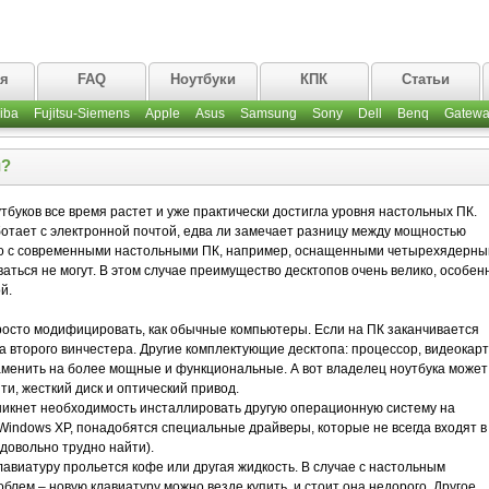
ая
FAQ
Ноутбуки
КПК
Статьи
iba
Fujitsu-Siemens
Apple
Asus
Samsung
Sony
Dell
Benq
Gatewa
и?
буков все время растет и уже практически достигла уровня настольных ПК.
ботает с электронной почтой, едва ли замечает разницу между мощностью
ко с современными настольными ПК, например, оснащенными четырехядерны
аться не могут. В этом случае преимущество десктопов очень велико, особен
й.
просто модифицировать, как обычные компьютеры. Если на ПК заканчивается
ка второго винчестера. Другие комплектующие десктопа: процессор, видеокарт
аменить на более мощные и функциональные. А вот владелец ноутбука может
и, жесткий диск и оптический привод.
никнет необходимость инсталлировать другую операционную систему на
 Windows XP, понадобятся специальные драйверы, которые не всегда входят в
 довольно трудно найти).
клавиатуру прольется кофе или другая жидкость. В случае с настольным
блем – новую клавиатуру можно везде купить, и стоит она недорого. Другое