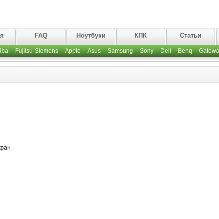
ая
FAQ
Ноутбуки
КПК
Статьи
iba
Fujitsu-Siemens
Apple
Asus
Samsung
Sony
Dell
Benq
Gatewa
кран
1