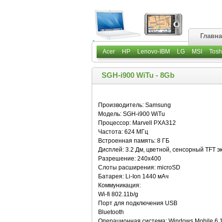
Главн
Acer
HP
Lenovo-IBM
LG
MSI
Tosh
SGH-i900 WiTu - 8Gb
Производитель: Samsung
Модель: SGH-i900 WiTu
Процессор: Marvell PXA312
Частота: 624 МГц
Встроенная память: 8 ГБ
Дисплей: 3.2 Дм, цветной, сенсорный TFT э
Разрешение: 240x400
Слоты расширения: microSD
Батарея: Li-Ion 1440 мАч
Коммуникация:
Wi-fi 802.11b/g
Порт для подключения USB
Bluetooth
Операционная система: Windows Mobile 6.