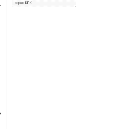
экран КПК
.
м