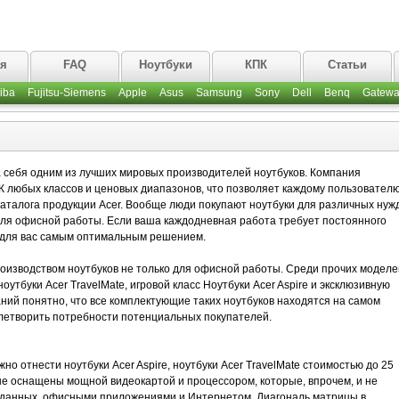
ая
FAQ
Ноутбуки
КПК
Статьи
iba
Fujitsu-Siemens
Apple
Asus
Samsung
Sony
Dell
Benq
Gatewa
 себя одним из лучших мировых производителей ноутбуков. Компания
 любых классов и ценовых диапазонов, что позволяет каждому пользовател
аталога продукции Acer. Вообще люди покупают ноутбуки для различных нужд
для офисной работы. Если ваша каждодневная работа требует постоянного
т для вас самым оптимальным решением.
роизводством ноутбуков не только для офисной работы. Среди прочих моделе
утбуки Acer TravelMate, игровой класс Ноутбуки Acer Aspire и эксклюзивную
ваний понятно, что все комплектующие таких ноутбуков находятся на самом
влетворить потребности потенциальных покупателей.
о отнести ноутбуки Acer Aspire, ноутбуки Acer TravelMate стоимостью до 25
е оснащены мощной видеокартой и процессором, которые, впрочем, и не
 данных, офисными приложениями и Интернетом. Диагональ матрицы в