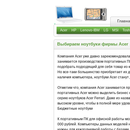
Главн
Acer
HP
Lenovo-IBM
LG
MSI
Tosh
Выбираем ноутбуки фирмы Acer
Компания Acer уже давно зарекомендовала
занимается производством портативных ПК
подобрать подходящий для себя товар из к
Но все-таки большинство приобретает их 
наличия компьютера, ноутбуки Acer стану
Отметим что, компания Acer занимается п
портативных Acer можно выделить бизнес но
серию ноутбуков Acer Ferrari. Даже из наз
высоком уровне, чтобы в полной мере удо
Бюджетные ноутбуки
К портативным ПК для офисной работы можн
000 рублей. Компьютеры данных моделей н
нужны для каждодневной работы с базами