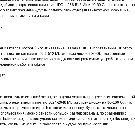
дюймов, оперативная память и HDD – 256-512 Mb и 40-80 Gb соответственно
зо всяких проблем будут выполнять свои функции как ноутбуки, служащие,
 не с мультимедиа и играми.
:
r из класса, который носит название «замена ПК». В портативные ПК этого
on, оперативная память 256-512 Mb, жесткий диск (от 30 Gb), встроенные
большое количество портов для подключения различных устройств. Словом
лноценной работы в офисе.
К":
, относительно большой экран, оснащены мощным процессором, современной
ики, оперативной памятью 1024-2048 Mb, жестким диском на 80-160 Gb, что
 самые современные игры. К плюсам игровых ноутбуков, как компьютеров,
спользования, можно отнести большой размер экрана и, по сравнению с
 Конечно же, за такое удовольствие придется заплатить гораздо больше, че
ить, что вы нисколько не пожалеете об удачном приобретении.