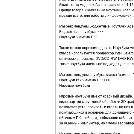
бюджетных моделях Acer составляет 14-15 
Проще говоря, бюджетные ноутбуки Acer бе
прежде всего, для работы с информацией, а
Мы рекомендуем Бюджетные Ноутбуки Acer
Бюджетные ноутбуки >>>
Ноутбуки "Замена ПК"
Также можно порекомендовать Ноутбуки Ace
класса используется процессор Intel Celer
оптические приводы DVD/CD-RW, DVD-RW, 
такие ноутбуки идеально подходят для по
Мы рекомендуем ноутбуки класса "замена П
Ноутбуки как "Замена ПК" >>>
Игровые ноутбуки
Игровые ноутбуки имеют красивый дизайн
видеокартой с функцией обработки 3D граф
позволяет устанавливать и играть на них в
покупающихся в основном для домашнего и
обычным ПК, в общем, небольшие габариты.
за обычный компьютер, но смеем вас завер