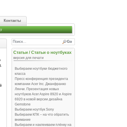
Контакты
y
Статьи
/
Статьи о ноутбуках
версия для печати
ю
.
Выбираем ноутбуки бюджетного
класса
Пресс-конференция президента
компании Acer Inc. Джанфранко
й
Лянчи. Презентация новых
ноутбуков Acer Aspire 8920 и Aspire
6920 в новой версии дизайна
Gemstone
Выбираем ноутбук Sony
Выбираем КПК – на что обратить
внимание
Выбираем и наклеиваем плёнку на