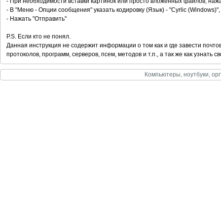
- При необходимости вставки картинок или просто вложенных файлов, нажа
- В "Меню - Опции сообщения" указать кодировку (Язык) - "Cyrlic (Windows
- Нажать "Отправить"
P.S. Если кто не понял.
Данная инструкция не содержит информации о том как и где завести почтов
протоколов, программ, серверов, псем, методов и т.п., а так же как узнать 
Компьютеры, ноутбуки, орг