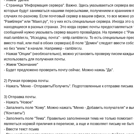
- Жмем "Далее"
- Страница "Информация сервера". Важно. Здесь указываються сервера вхо
которые будут заниматься нашими пересылками, получением и храннием по
случаях по-разному. Если почтовый сервер в вашем офисе, то все можно уз
"Рамблере" или "Маил.ру", то у них есть специальные сервера. Иногда это о
находящиеся в разных странах. Это когда сервис почты предоставляеться 
сообщений нужно указывать сервер вашего провайдера. На примере с "Рамб
mail.rambler.ru, "Исходящ. почта" - smtp.rambler.ru. То есть специальные п
вместо mali, или mail в обоих серверах).В поле "Домен" следует ввести со
но без "www." в начале. Например - rambler.ru.
- Нажав "Опции" (необязательно), можно установить проверку писем кажды
использовать для получения почты.
- Жмем "Окончание"
- Будет предложено проверить почту сейчас. Можно нажаь "Да".
2) Ручная проверка почты.
- Нажать "Меню - Отправить/Получить". Подготовленные к отправке письма
3) Отправка почты.
- Нажать "Новое"
- Запалнить поле "Кому". Можно нажать "Меню - Добавить получателя" и вы
("Контакты")
- Заполнить поле "Тема". Правильно заполненная тема не только помогает
являеться нормой приличия в переписке, а еще и позволяет письму не б
- Ввести текст псьма