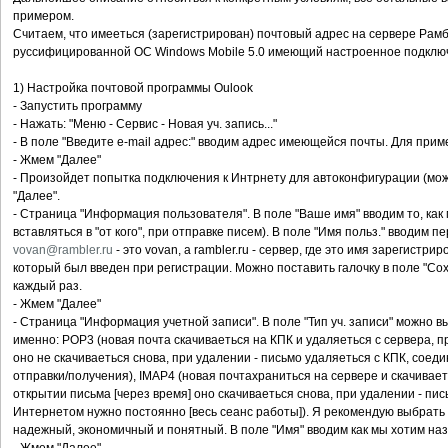
примером.
Считаем, что имееться (зарегистрирован) почтовый адрес на сервере Рамб
руссифицированной ОС Windows Mobile 5.0 имеющий настроенное подключ
1) Настройка почтовой программы Oulook
- Запустить программу
- Нажать: "Меню - Сервис - Новая уч. запись..."
- В поле "Введите e-mail адрес:" вводим адрес имеющейся почты. Для прим
- Жмем "Далее"
- Произойдет попытка подключения к Интрнету для автоконфигурации (мо
"Далее".
- Страница "Информация пользователя". В поле "Ваше имя" вводим то, как 
вставляться в "от кого", при отправке писем). В поле "Имя польз." вводим 
vovan@rambler.ru
- это vovan, а rambler.ru - сервер, где это имя зарегистри
который был введен при регистрации. Можно поставить галочку в поле "Со
каждый раз.
- Жмем "Далее"
- Страница "Информация учетной записи". В поле "Тип уч. записи" можно 
именно: POP3 (новая почта скачиваеться на КПК и удаляеться с сервера, п
оно не скачиваеться снова, при удалении - письмо удаляеться с КПК, соед
отправки/получения), IMAP4 (новая почтахраниться на сервере и скачивае
открытии письма [через время] оно скачиваеться снова, при удалении - пи
Интернетом нужно постоянно [весь сеанс работы]). Я рекомендую выбрать PO
надежный, экономичный и понятный. В поле "Имя" вводим как мы хотим назы