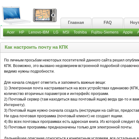
Главная
FAQ
Ноу
Acer
HP
Lenovo-IBM
LG
MSI
Toshiba
Fujitsu-Siemens
Apple
Как настроить почту на КПК
По личным просьбам некоторых посетителей данного сайта решил опублико
КПК. Возможно, это вызвано недоверием встроенной подробной справочной
видимо нужны подробности.
Для начала следует отметить и запомнить важные вещи:
1) Электронная почта настраиваеться на всех устройствах одинаково (КПК
количество вторичных параметров и интерфейс программ.
2) Почтовый сервер (там находиться ваш почтовый ящик) вегда где-то и ва
Интернету).
3) Почтовый ящик нужно сначала создать (инструкции на сайтах, предостав
Ни одна почтовая программа (почтовый клиент) не создает ящики.
4) Во всех почтовых программах есть адресная книга. Из которой следует 
5) Почтовые программы предназначены только для электронной почты.
Дальнейшее описание относиться к конкретным условиям, все остальные 