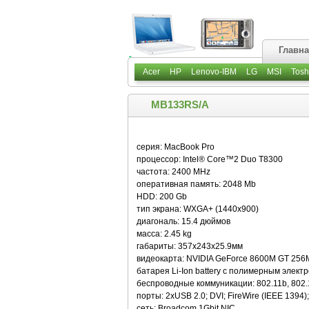
Главн
Acer
HP
Lenovo-IBM
LG
MSI
Tosh
MB133RS/A
серия: MacBook Pro
процессор: Intel® Core™2 Duo T8300
частота: 2400 MHz
оперативная память: 2048 Mb
HDD: 200 Gb
тип экрана: WXGA+ (1440х900)
диагональ: 15.4 дюймов
масса: 2.45 kg
габариты: 357x243x25.9мм
видеокарта: NVIDIA GeForce 8600M GT 256
батарея Li-Ion battery с полимерным элект
беспроводные коммуникации: 802.11b, 802.1
порты: 2xUSB 2.0; DVI; FireWire (IEEE 1394); 
сеть: Broadcom 1Gbit NIC