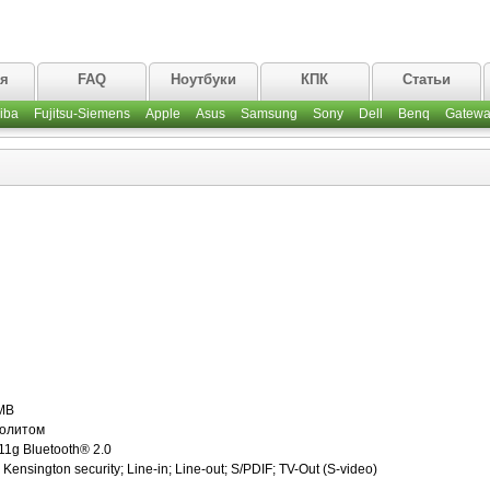
ая
FAQ
Ноутбуки
КПК
Статьи
iba
Fujitsu-Siemens
Apple
Asus
Samsung
Sony
Dell
Benq
Gatewa
MB
ролитом
1g Bluetooth® 2.0
Kensington security; Line-in; Line-out; S/PDIF; TV-Out (S-video)