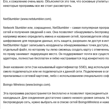
Его, к сожалению очень мало. Объясняется это тем, что основные утилиты 
некоторые программы все же стоит рассмотреть.
NetStumbler (www.netstumbler.com).
Network Stumbler или, сокращенно, NetStumbler – самая популярная прогр
сетей и получения сведений о них. Она позволяет обнаруживать беспрово
например можно определить имена и названия сетей, производителя обор
шифрование для передачи данных, есть защита, разрешен ли доступ в интер
NetStumbler будет записывать координаты обнаруживаемых точек доступа,
отдельный файл, по которому ты легко сможешь создать карту с отмеченны
по праву занимает лидирующее место. Он поддерживает почти все сущес
адаптеры, полностью бесплатен и гибко настраивается под конкретного по
Зная название сети (так называемый идентификатор SSID), вид используе
смело подключаться или не подключаться к данной сети. Подключение в с
прилагаемых к сетевой карточке, либо с использованием специального соф
Boingo Wireless (www.boingo.com).
Эта программа распространяется бесплатно и позволяет присоединяться к
находишься. Для соединения достаточно самого низкого уровня сигнала. Н
беспроводную сеть, нужно выбрать ее в списке сетей BoingoWireless и нажа