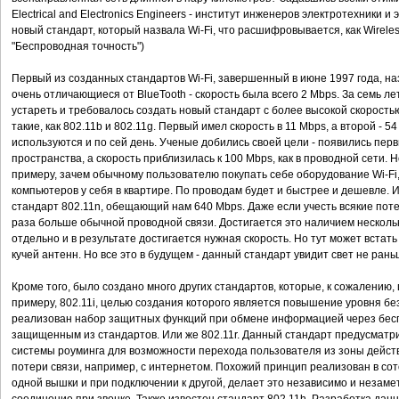
Electrical and Electronics Engineers - институт инженеров электротехники 
новый стандарт, который назвала Wi-Fi, что расшифровывается, как Wireless
"Беспроводная точность")
Первый из созданных стандартов Wi-Fi, завершенный в июне 1997 года, на
очень отличающиеся от BlueTooth - скорость была всего 2 Mbps. За семь ле
устареть и требовалось создать новый стандарт с более высокой скорость
такие, как 802.11b и 802.11g. Первый имел скорость в 11 Mbps, а второй - 
используются и по сей день. Ученые добились своей цели - появились пе
пространства, а скорость приблизилась к 100 Mbps, как в проводной сети. 
примеру, зачем обычному пользователю покупать себе оборудование Wi-Fi, 
компьютеров у себя в квартире. По проводам будет и быстрее и дешевле.
стандарт 802.11n, обещающий нам 640 Mbps. Даже если учесть всякие потер
раза больше обычной проводной связи. Достигается это наличием несколь
отдельно и в результате достигается нужная скорость. Но тут может встать
кучей антенн. Но все это в будущем - данный стандарт увидит свет не рань
Кроме того, было создано много других стандартов, которые, к сожалению,
примеру, 802.11i, целью создания которого является повышение уровня б
реализован набор защитных функций при обмене информацией через бесп
защищенным из стандартов. Или же 802.11r. Данный стандарт предусматр
системы роуминга для возможности перехода пользователя из зоны действи
потери связи, например, с интернетом. Похожий принцип реализован в сот
одной вышки и при подключении к другой, делает это независимо и незаме