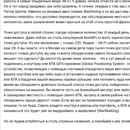
работы и самые обыденные вещи. Wi-Fi, я думаю, нельзя отнести ни к скучн
Но и тут народ придумал, как себя развлечь. А точнее, первым о том, как 
Питер Шипли. Именно он впервые ввел термин WarDriving и он же дал ему оп
wireless networks», что дословно переводится, как «Исследование местнос
непонятно, какое развлечение может крыться за этой столь простой фраз
Точек доступа в любой стране, городе огромное количество. И каждый ден
невозможно. Даже сейчас на столь популярном freeWiFi.ru всего зарегистрир
точка доступа. Из них московские – только 235. Яндекс – Wi-Fi сейчас насч
еще 29. А вы знаете, что в Москве на самом деле пару тысяч точек доступа
пятисот точках доступа, вы уже станете обладателем самого большого спис
мешает это сделать? Да ничто! Ну кроме лени, конечно… Но и тут умный н
подключить к ноутбуку или КПК GPS-приемник (Global Positioning System -
устройство, позволяющее с помощью спутников определить ваше местопол
вашего ноутбука или где-либо еще) и установить нудные программное обес
или КПК в бардачок вашей машины, карман рубашки, или положить куда-ниб
время вы обнаружите довольно большой список точек доступа, найденных 
обязательно на машине. Вы можете сесть на ближайший автобус или любой
я сканировал местность с помощью своего КПК, катаясь в своем районе на 
обнаружено свыше двухсот точек. Если же вас не привлекают поездки, и в
пешком, то не беда. Смело кладите ноутбук в рюкзак или портфель, а КПК в
называться это будет уже не вардрайвинг, а варволкинг (WarWalking).
Но не будем углубляться в столь сложные названия, а перейдем к уже упом