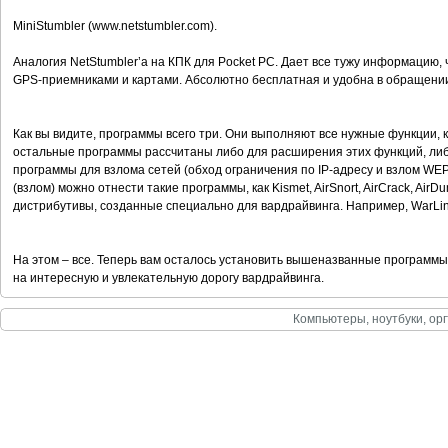
MiniStumbler (www.netstumbler.com).
Аналогия NetStumbler’a на КПК для Pocket PC. Дает все тужу информацию, 
GPS-приемниками и картами. Абсолютно бесплатная и удобна в обращени
Как вы видите, программы всего три. Они выполняют все нужные функции,
остальные программы рассчитаны либо для расширения этих функций, либ
программы для взлома сетей (обход ограничения по IP-адресу и взлом WEP
(взлом) можно отнести такие программы, как Kismet, AirSnort, AirCrack, Ai
дистрибутивы, созданные специально для вардрайвинга. Например, WarLin
На этом – все. Теперь вам осталось установить вышеназванные программы 
на интересную и увлекательную дорогу вардрайвинга.
Компьютеры, ноутбуки, орг