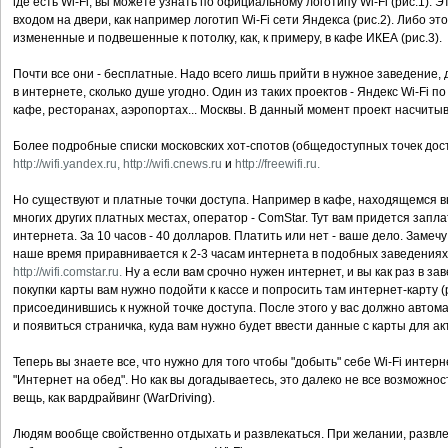
где есть Wi-Fi, вы можете узнать по официальному логотипу Wi-Fi (рис.1). 
входом на двери, как например логотип Wi-Fi сети Яндекса (рис.2). Либо эт
измененные и подвешенные к потолку, как, к примеру, в кафе ИКЕА (рис.3).
Почти все они - бесплатные. Надо всего лишь прийти в нужное заведение, 
в интернете, сколько душе угодно. Один из таких проектов - Яндекс Wi-Fi 
кафе, ресторанах, аэропортах... Москвы. В данный момент проект насчитыв
Более подробные списки московских хот-спотов (общедоступных точек дост
http://wifi.yandex.ru,
http://wifi.cnews.ru
и
http://freewifi.ru.
Но существуют и платные точки доступа. Например в кафе, находящемся вну
многих других платных местах, оператор - ComStar. Тут вам придется запла
интернета. За 10 часов - 40 долларов. Платить или нет - ваше дело. Замечу
наше время приравнивается к 2-3 часам интернета в подобных заведениях
http://wifi.comstar.ru.
Ну а если вам срочно нужен интернет, и вы как раз в з
покупки карты вам нужно подойти к кассе и попросить там интернет-карту (
присоединившись к нужной точке доступа. После этого у вас должно автом
и появиться страничка, куда вам нужно будет ввести данные с карты для ак
Теперь вы знаете все, что нужно для того чтобы "добыть" себе Wi-Fi интерн
"Интернет на обед". Но как вы догадываетесь, это далеко не все возможнос
вещь, как вардрайвинг (WarDriving).
Людям вообще свойственно отдыхать и развлекаться. При желании, развл