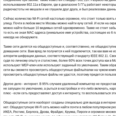
соединение при звонке. Также известен стандарт 802.11h. Разработка дан
использовании 802.11а в Европе, где в диапазоне 5 ГГц работают некотор
радиочастоты не мешали и не глушили друг друга, и был реализован данн
Сейчас количество Wi-Fi сетей настолько огромное, что стоит только взять 
улицу. Почти в любом месте Москвы можно найти кучу сетей. И если на окра
можно найти больше 10 видимых сетей одновременно. Также не стоит забыв
то есть не зная MAC-адреса (уникальное имя устройства, состоящее из 6 п
никогда не обнаружите.
Также сети делятся на общедоступные и, соответственно, не общедоступны
домашние сети. Вам вряд ли получится к ней подключится, так как вам не из
алгоритм шифрации данных, соответствующий стандарту IEEE 802.11. Свое
судя по личному опыту и статистике, более 60% всех точек доступа как в Мос
используют WEP-ключ или используют заданный по умолчанию. Таким образ
сети вы сможете просмотреть общедоступные файлы/папки на чужом компь
просмотреть общедоступные файлы не удастся, поэтому придется пользов
Другое дело - интернет. В 95% случаев удаленный компьютер не предоставл
не запущен по умолчанию, а рыться в настройках и что-либо включать, наро
плюс - если сеть предоставляет доступ к интернету, то воспользоваться эти
Общедоступные сети наоборот созданы специально для выхода в интернет. 
нет. Общедоступную Wi-Fi сеть можно найти почти в любом популярном рес
ИКЕА, Ростикс, Берлога, Дрова, Фрайдис, Кружка, Пироги и огромное множес