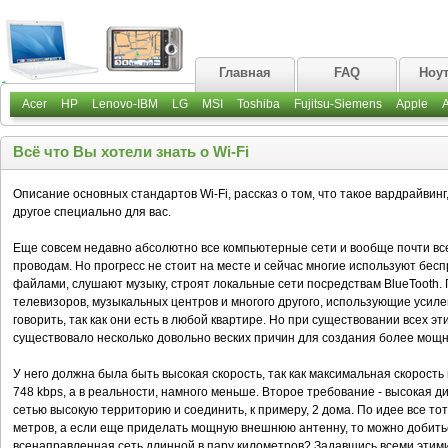
Главная
FAQ
Ноу
Acer
HP
Lenovo-IBM
LG
MSI
Toshiba
Fujitsu-Siemens
Apple
Всё что Вы хотели знать о Wi-Fi
Описание основных стандартов Wi-Fi, рассказ о том, что такое вардрайвинг
другое специально для вас.
Еще совсем недавно абсолютно все компьютерные сети и вообще почти все
проводам. Но прогресс не стоит на месте и сейчас многие используют бе
файлами, слушают музыку, строят локальные сети посредствам BlueTooth.
телевизоров, музыкальных центров и многого другого, использующие усил
говорить, так как они есть в любой квартире. Но при существовании всех э
существовало несколько довольно веских причин для создания более мощн
У него должна была быть высокая скорость, так как максимальная скорость
748 kbps, а в реальности, намного меньше. Второе требование - высокая 
сетью высокую территорию и соединить, к примеру, 2 дома. По идее все тот 
метров, а если еще приделать мощную внешнюю антенну, то можно добитьс
всенаправленная сеть длинной в пару километров? Задавшись всеми этими в