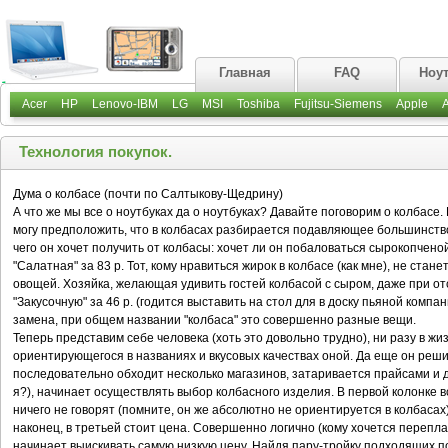
Главная
FAQ
Ноу
Acer
HP
Lenovo-IBM
LG
MSI
Toshiba
Fujitsu-Siemens
Apple
Технология покупок.
Дума о колбасе (почти по Салтыкову-Щедрину)
А что же мы все о ноутбуках да о ноутбуках? Давайте поговорим о колбасе.
могу предположить, что в колбасах разбирается подавляющее большинство
чего он хочет получить от колбасы: хочет ли он побаловаться сырокопченой
"Салатная" за 83 р. Тот, кому нравиться жирок в колбасе (как мне), не ста
овощей. Хозяйка, желающая удивить гостей колбасой с сыром, даже при отс
"Закусочную" за 46 р. (годится выставить на стол для в доску пьяной компа
замена, при общем названии "колбаса" это совершенно разные вещи.
Теперь представим себе человека (хоть это довольно трудно), ни разу в жи
ориентирующегося в названиях и вкусовых качествах оной. Да еще он решил
последовательно обходит несколько магазинов, затаривается прайсами и д
я?), начинает осуществлять выбор колбасного изделия. В первой колонке в
ничего не говорят (помните, он же абсолютно не ориентируется в колбасах
наконец, в третьей стоит цена. Совершенно логично (кому хочется перепла
начинает выискивать самую низкую цену. Найдя пару-тройку подходящих по 