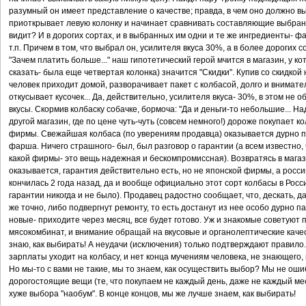
разумный он имеет представление о качестве; правда, в чем оно должно в
приоткрывает левую колонку и начинает сравнивать составляющие выбранн
видит? И в дорогих сортах, и в выбранных им одни и те же ингредиенты- фар
т.п. Причем в том, что выбрал он, усилителя вкуса 30%, а в более дорогих с
"Зачем платить больше..." наш гипотетический герой мчится в магазин, у ко
сказать- была еще четвертая колонка) значится "Скидки". Купив со скидкой
человек приходит домой, разворачивает пакет с колбасой, долго и внимате
откусывает кусочек... Да, действительно, усилителя вкуса- 30%, в этом не 
вкусы. Скормив колбаску собачке, бормоча: "Да и деньги-то небольшие... На
другой магазин, где по цене чуть-чуть (совсем немного!) дороже покупает к
фирмы. Свежайшая колбаса (по уверениям продавца) оказывается дурно п
фарша. Ничего страшного- был, был разговор о гарантии (а всем известно, 
какой фирмы- это вещь надежная и бескомпромиссная). Возвратясь в магаз
оказывается, гарантия действительно есть, но не японской фирмы, а росс
кончилась 2 года назад, да и вообще официально этот сорт колбасы в Росс
гарантии никогда и не было). Продавец радостно сообщает, что, дескать, д
же точно, либо подвергнут ремонту, то есть достанут из нее особо дурно п
новые- приходите через месяц, все будет готово. Уж и знакомые советуют п
мясокомбинат, и внимание обращай на вкусовые и органолептические качеств
знаю, как выбирать! А неудачи (исключения) только подтверждают правило.
зарплаты уходит на колбасу, и нет конца мучениям человека, не знающего, 
Но мы-то с вами не такие, мы то знаем, как осуществить выбор? Мы не оши
дорогостоящие вещи (те, что покупаем не каждый день, даже не каждый меся
хуже выбора "наобум". В конце концов, мы же лучше знаем, как выбирать!