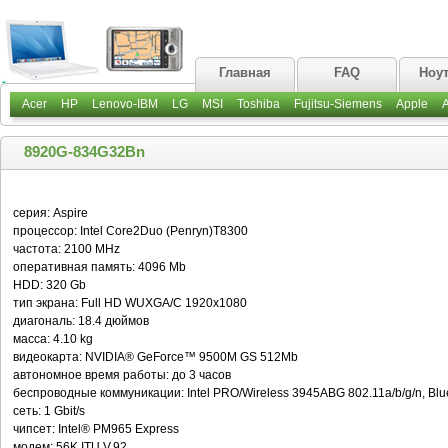
Главная
FAQ
Ноу
Acer
HP
Lenovo-IBM
LG
MSI
Toshiba
Fujitsu-Siemens
Apple
8920G-834G32Bn
серия: Aspire
процессор: Intel Core2Duo (Penryn)T8300
частота: 2100 MHz
оперативная память: 4096 Mb
HDD: 320 Gb
тип экрана: Full HD WUXGA/C 1920x1080
диагональ: 18.4 дюймов
масса: 4.10 kg
видеокарта: NVIDIA® GeForce™ 9500M GS 512Mb
автономное время работы: до 3 часов
беспроводные коммуникации: Intel PRO/Wireless 3945ABG 802.11a/b/g/n, Blue
сеть: 1 Gbit/s
чипсет: Intel® PM965 Express
модем: 56K ITU V.92