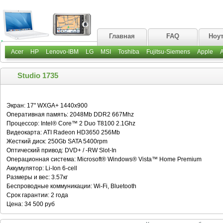
Главная
FAQ
Ноу
Acer
HP
Lenovo-IBM
LG
MSI
Toshiba
Fujitsu-Siemens
Apple
Studio 1735
Экран: 17" WXGA+ 1440x900
Оперативная память: 2048Mb DDR2 667Mhz
Процессор: Intel® Core™ 2 Duo T8100 2.1Ghz
Видеокарта: ATI Radeon HD3650 256Mb
Жесткий диск: 250Gb SATA 5400rpm
Оптический привод: DVD+ / -RW Slot-In
Операционная система: Microsoft® Windows® Vista™ Home Premium
Аккумулятор: Li-Ion 6-cell
Размеры и вес: 3.57кг
Беспроводные коммуникации: Wi-Fi, Bluetooth
Срок гарантии: 2 года
Цена: 34 500 руб