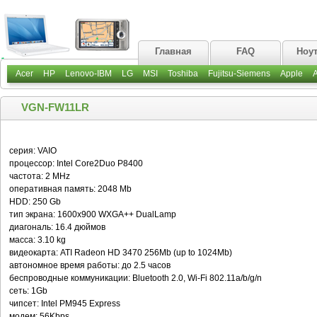
Главная
FAQ
Ноу
Acer
HP
Lenovo-IBM
LG
MSI
Toshiba
Fujitsu-Siemens
Apple
VGN-FW11LR
серия: VAIO
процессор: Intel Core2Duo P8400
частота: 2 MHz
оперативная память: 2048 Mb
HDD: 250 Gb
тип экрана: 1600x900 WXGA++ DualLamp
диагональ: 16.4 дюймов
масса: 3.10 kg
видеокарта: ATI Radeon HD 3470 256Mb (up to 1024Mb)
автономное время работы: до 2.5 часов
беспроводные коммуникации: Bluetooth 2.0, Wi-Fi 802.11a/b/g/n
сеть: 1Gb
чипсет: Intel PM945 Express
модем: 56Kbps