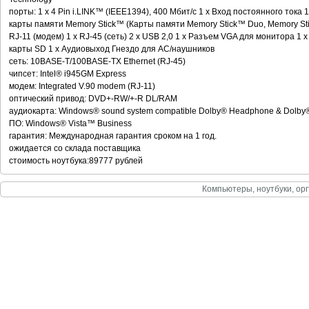
порты: 1 x 4 Pin i.LINK™ (IEEE1394), 400 Мбит/с 1 x Вход постоянного тока
карты памяти Memory Stick™ (Карты памяти Memory Stick™ Duo, Memory St
RJ-11 (модем) 1 x RJ-45 (сеть) 2 x USB 2,0 1 x Разъем VGA для монитора 1 
карты SD 1 x Аудиовыход Гнездо для АС/наушников
сеть: 10BASE-T/100BASE-TX Ethernet (RJ-45)
чипсет: Intel® i945GM Express
модем: Integrated V.90 modem (RJ-11)
оптический привод: DVD+-RW/+-R DL/RAM
аудиокарта: Windows® sound system compatible Dolby® Headphone & Dolby® 
ПО: Windows® Vista™ Business
гарантия: Международная гарантия сроком на 1 год.
ожидается со склада поставщика
стоимость ноутбука:89777 рублей
Компьютеры, ноутбуки, орг