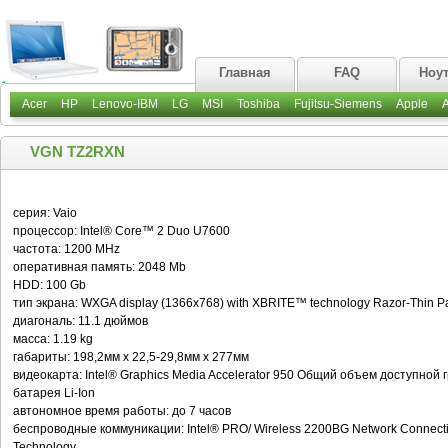
Главная
FAQ
Ноу
Acer
HP
Lenovo-IBM
LG
MSI
Toshiba
Fujitsu-Siemens
Apple
VGN TZ2RXN
серия: Vaio
процессор: Intel® Core™ 2 Duo U7600
частота: 1200 MHz
оперативная память: 2048 Mb
HDD: 100 Gb
тип экрана: WXGA display (1366x768) with XBRITE™ technology Razor-Thin P
диагональ: 11.1 дюймов
масса: 1.19 kg
габариты: 198,2мм х 22,5-29,8мм х 277мм
видеокарта: Intel® Graphics Media Accelerator 950 Общий объем доступной
батарея Li-Ion
автономное время работы: до 7 часов
беспроводные коммуникации: Intel® PRO/ Wireless 2200BG Network Connectio
Technology