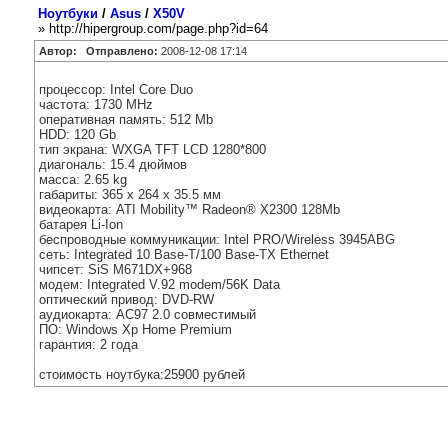
Ноутбуки
/
Asus
/
X50V
» http://hipergroup.com/page.php?id=64
Автор:
Отправлено:
2008-12-08 17:14
процессор: Intel Core Duo
частота: 1730 MHz
оперативная память: 512 Mb
HDD: 120 Gb
тип экрана: WXGA TFT LCD 1280*800
диагональ: 15.4 дюймов
масса: 2.65 kg
габариты: 365 x 264 x 35.5 мм
видеокарта: ATI Mobility™ Radeon® X2300 128Mb
батарея Li-Ion
беспроводные коммуникации: Intel PRO/Wireless 3945ABG
сеть: Integrated 10 Base-T/100 Base-TX Ethernet
чипсет: SiS M671DX+968
модем: Integrated V.92 modem/56K Data
оптический привод: DVD-RW
аудиокарта: AC97 2.0 совместимый
ПО: Windows Xp Home Premium
гарантия: 2 года
стоимость ноутбука:25900 рублей