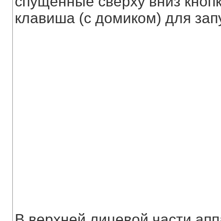
спущенные сверху вниз кнопк
клавиша (с домиком) для запу
В верхней лицевой части ап