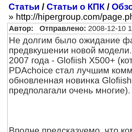
Статьи
/
Статьи о КПК
/
Обзо
» http://hipergroup.com/page.
Автор:
Отправлено:
2008-12-10 1
Не долгим было ожидание фа
предвкушении новой модели.
2007 года - Glofiish X500+ (
PDAchoice стал лучшим комм
обновленная новинка Glofiish 
предполагали очень многие).
Вполне предсказуемо, что к