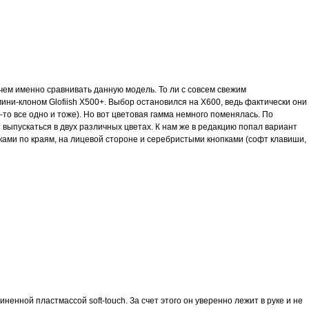
 чем именно сравнивать данную модель. То ли с совсем свежим
мини-клоном Glofiish X500+. Выбор остановился на X600, ведь фактически они
-то все одно и тоже). Но вот цветовая гамма немного поменялась. По
ыпускаться в двух различных цветах. К нам же в редакцию попал вариант
ками по краям, на лицевой стороне и серебристыми кнопками (софт клавиши,
енной пластмассой soft-touch. За счет этого он уверенно лежит в руке и не