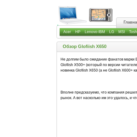
Главн
Acer
HP
Lenovo-IBM
LG
MSI
Tosh
Обзор Glofiish X650
Не долгим было ожидание фанатов марки E
Glofiish X500+ (который по версии читате
новинка Glofiish X650 (а не Glofiish X600+ 
Вполне предсказуемо, что компания решила
рынок. А вот насколько им это удалось, и 