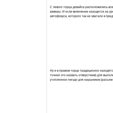
С левого торца девайса расположились все
камеры. И если включение находится на ур
автофокуса, которого так не хватало в пред
Ну и в правом торце традиционно находятся
точнее это назвать отверстием) для выполн
утопленное гнездо для наушников (разъем 