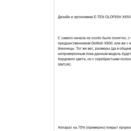
Дизайн и эргономика E-TEN GLOFIISH X650
С самого начала не особо было понятно, с
предшественником Glofiish X600, или же с 
близнецы. Тот же вес, размеры (да в общем
непроверенным пока данным модель будет в
бордового цвета, но с серебристыми полос
start,ok).
Аппарат на 70% (примерно) покрыт прорезин