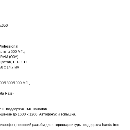
 x650
rofessional
астота 500 МГц
DRAM (ОЗУ)
 цветов, TFT-LCD
8 x 14.7 мм
00/1800/1900 МГц
ata Rate)
 III, поддержка TMC каналов
ешение до 1600 x 1200. Автофокус и вспышка.
икрофон, внешний разъём для стереогарнитуры, поддержка hands-free