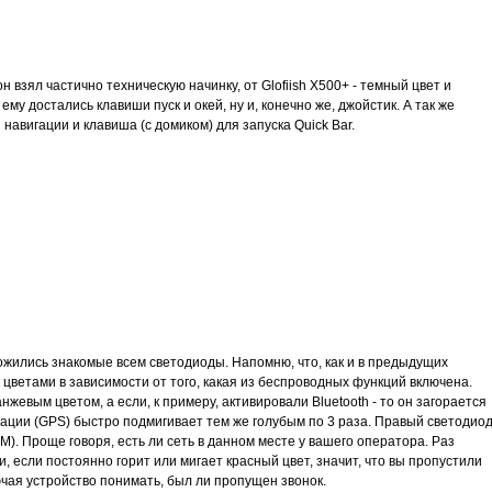
он взял частично техническую начинку, от Glofiish X500+ - темный цвет и
ему достались клавиши пуск и окей, ну и, конечно же, джойстик. А так же
навигации и клавиша (с домиком) для запуска Quick Bar.
ожились знакомые всем светодиоды. Напомню, что, как и в предыдущих
цветами в зависимости от того, какая из беспроводных функций включена.
нжевым цветом, а если, к примеру, активировали Bluetooth - то он загорается
гации (GPS) быстро подмигивает тем же голубым по 3 раза. Правый светодио
). Проще говоря, есть ли сеть в данном месте у вашего оператора. Раз
ти, если постоянно горит или мигает красный цвет, значит, что вы пропустили
ючая устройство понимать, был ли пропущен звонок.