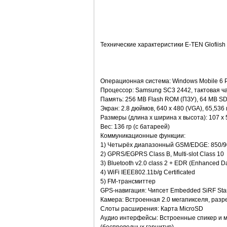
Технические характеристики E-TEN Glofiish
Операционная система: Windows Mobile 6 P
Процессор: Samsung SC3 2442, тактовая ч
Память: 256 MB Flash ROM (ПЗУ), 64 MB S
Экран: 2.8 дюймов, 640 x 480 (VGA), 65,536
Размеры (длина x ширина x высота): 107 x 5
Вес: 136 гр (с батареей)
Коммуникационные функции:
1) Четырёх диапазонный GSM/EDGE: 850/9
2) GPRS/EGPRS Class B, Multi-slot Class 10
3) Bluetooth v2.0 class 2 + EDR (Enhanced D
4) WiFi IEEE802.11b/g Certificated
5) FM-трансмиттер
GPS-навигация: Чипсет Embedded SiRF Star
Камера: Встроенная 2.0 мегапикселя, разр
Слоты расширения: Карта MicroSD
Аудио интерфейсы: Встроенные спикер и м