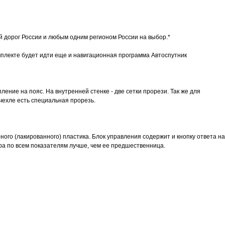
й дорог России и любым одним регионом России на выбор.*
омплекте будет идти еще и навигационная программа Автоспутник
ление на пояс. На внутренней стенке - две сетки прорези. Так же для
чехле есть специальная прорезь.
рного (лакированного) пластика. Блок управления содержит и кнопку ответа на
ура по всем показателям лучше, чем ее предшественница.