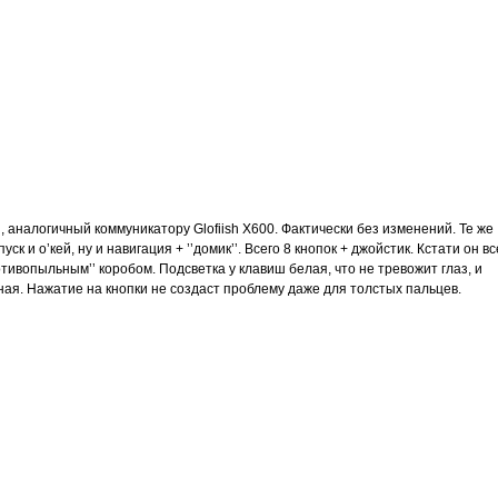
 аналогичный коммуникатору Glofiish X600. Фактически без изменений. Те же
ск и о’кей, ну и навигация + ’’домик’’. Всего 8 кнопок + джойстик. Кстати он вс
отивопыльным’’ коробом. Подсветка у клавиш белая, что не тревожит глаз, и
ная. Нажатие на кнопки не создаст проблему даже для толстых пальцев.