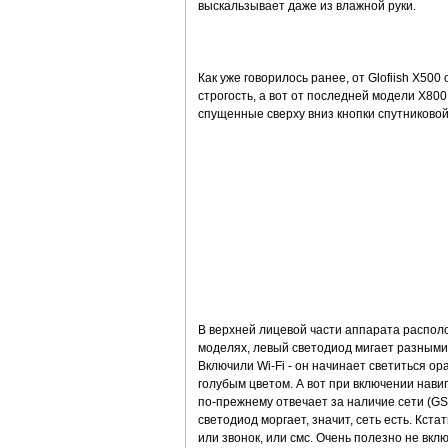
выскальзывает даже из влажной руки.
Как уже говорилось ранее, от Glofiish Х500 
строгость, а вот от последней модели X800 
спущенные сверху вниз кнопки спутниковой 
В верхней лицевой части аппарата распол
моделях, левый светодиод мигает разными 
Включили Wi-Fi - он начинает светиться ора
голубым цветом. А вот при включении нави
по-прежнему отвечает за наличие сети (GSM
светодиод моргает, значит, сеть есть. Кста
или звонок, или смс. Очень полезно не вкл