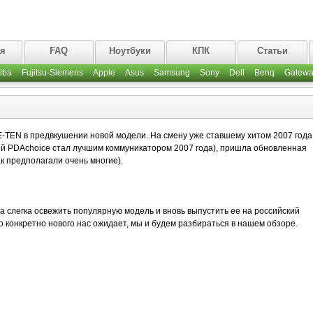
ая
FAQ
Ноутбуки
КПК
Статьи
iba
Fujitsu-Siemens
Apple
Asus
Samsung
Sony
Dell
Benq
Gatewa
-TEN в предвкушении новой модели. На смену уже ставшему хитом 2007 года 
лей PDAchoice стал лучшим коммуникатором 2007 года), пришла обновленная
как предполагали очень многие).
 слегка освежить популярную модель и вновь выпустить ее на российский
что конкретно нового нас ожидает, мы и будем разбираться в нашем обзоре.