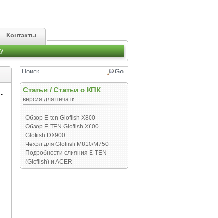
Контакты
y
Статьи
/
Статьи о КПК
-
версия для печати
Обзор E-ten Glofiish X800
Обзор E-TEN Glofiish X600
Glofiish DX900
Чехол для Glofiish M810/M750
Подробности слияния E-TEN
(Glofiish) и ACER!