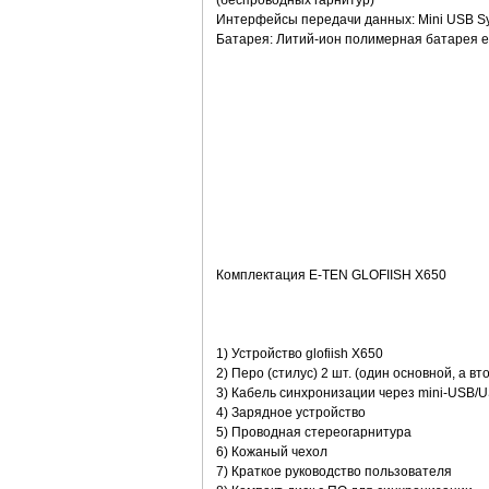
(беспроводных гарнитур)
Интерфейсы передачи данных: Mini USB Sy
Батарея: Литий-ион полимерная батарея е
Комплектация E-TEN GLOFIISH X650
1) Устройство glofiish X650
2) Перо (стилус) 2 шт. (один основной, а в
3) Кабель синхронизации через mini-USB/
4) Зарядное устройство
5) Проводная стереогарнитура
6) Кожаный чехол
7) Краткое руководство пользователя