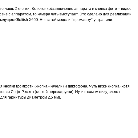
го лишь 2 кнопки. Включение\выключение аппарата и кнопка фото – видео
овне с аппаратом, то камера чуть выступает. Это сделано для реализации
ыдущем Glofiish X600. Но в этой модели ’’промашку’’ устранили.
 кнопки громкости (кнопка - качели) и диктофона. Чуть ниже кнопка (хотя
ения Софт Ресета (мягкой перезагрузки). Ну, и в самом низу, слегка
для гарнитуры диаметром 2.5 мм).