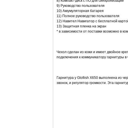
8) Компакт-диск с ПО для синхронизации
9) Руководство пользователя
10) Аккумуляторная батарея
11) Полное руководство пользователя
12) Навител Навигатор с бесплатной карто
13) Защитная пленка на экран
* в зависимости от поставки возможно в к
Чехол сделан из кожи и имеет двойное креп
подключения к коммуникатору гарнитуры в 
Гарнитура у Glofiish X650 выполнена из че
звонок, и регулятор громкости. Эта гарнит