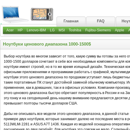
Главная
FAQ
Ноу
Acer
HP
Lenovo-IBM
LG
MSI
Toshiba
Fujitsu-Siemens
Apple
Ноутбуки ценового диапазона 1000-1500$
Выбор ноутбука во многом зависит от того, какую сумму вы готовы за него
1000-1500 долларов сочетают в себе все необходимые компоменты для ком
ноутбуки имеют строгий, но в то же время изящный дизайн. Техническая 
офисными приложениями и программами работать с графикой, мультимедиа 
ноутбуки этого ценового диапазона по продажам уступают лишь бюджетным
такие портативные ПК станут достойной заменой обычному компьютеру. Ис
применение, как в домашних, так и в офисных условиях. Компании-произво
этого ценового диапазона быстро обретают популярность в России и на З
эту гонку и на сегодняшний день нашему вниманию предлагаются десятки 
превышает полторы тысячи долларов США.
Дабы не описывать все модели этого ценового диапазона, в данной стать
примере двух ноутбуков, которые занимают далеко не последние места в ре
5113WLMi 2281 и ASUS A7T 1436. Каждая из моделей оснащена оперативн
расширения до двух гигабайт. Для ноутбука это совсем не мало. Солидный 