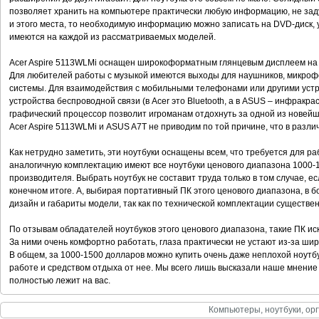
позволяет хранить на компьютере практически любую информацию, не заду
и этого места, то необходимую информацию можно записать на DVD-диск, 
имеются на каждой из рассматриваемых моделей.
Acer Aspire 5113WLMi оснащен широкоформатным глянцевым дисплеем на 
Для любителей работы с музыкой имеются выходы для наушников, микроф
системы. Для взаимодействия с мобильными телефонами или другими уст
устройства беспроводной связи (в Acer это Bluetooth, а в ASUS – инфракр
графический процессор позволит игроманам отдохнуть за одной из новей
Acer Aspire 5113WLMi и ASUS A7T не приводим по той причине, что в разли
Как нетрудно заметить, эти ноутбуки оснащены всем, что требуется для ра
аналогичную комплектацию имеют все ноутбуки ценового диапазона 1000-1
производителя. Выбрать ноутбук не составит труда только в том случае, ес
конечном итоге. А, выбирая портативный ПК этого ценового диапазона, в
дизайн и габариты модели, так как по технической комплектации существе
По отзывам обладателей ноутбуков этого ценового диапазона, такие ПК и
За ними очень комфортно работать, глаза практически не устают из-за ш
В общем, за 1000-1500 долларов можно купить очень даже неплохой ноутбу
работе и средством отдыха от нее. Мы всего лишь высказали наше мнение
полностью лежит на вас.
Компьютеры, ноутбуки, орг