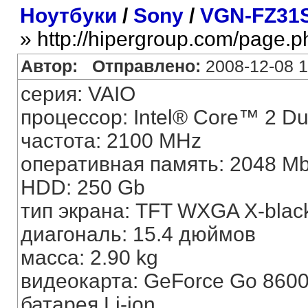
Ноутбуки
/
Sony
/
VGN-FZ31
» http://hipergroup.com/page.
Автор:
Отправлено:
2008-12-08 1
серия: VAIO
процессор: Intel® Core™ 2 D
частота: 2100 MHz
оперативная память: 2048 M
HDD: 250 Gb
тип экрана: TFT WXGA X-blac
диагональ: 15.4 дюймов
масса: 2.90 kg
видеокарта: GeForce Go 860
батарея Li-ion