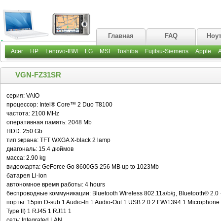
Главная
FAQ
Ноу
Acer
HP
Lenovo-IBM
LG
MSI
Toshiba
Fujitsu-Siemens
Apple
VGN-FZ31SR
серия: VAIO
процессор: Intel® Core™ 2 Duo T8100
частота: 2100 MHz
оперативная память: 2048 Mb
HDD: 250 Gb
тип экрана: TFT WXGA X-black 2 lamp
диагональ: 15.4 дюймов
масса: 2.90 kg
видеокарта: GeForce Go 8600GS 256 MB up to 1023Mb
батарея Li-ion
автономное время работы: 4 hours
беспроводные коммуникации: Bluetooth Wireless 802.11a/b/g, Bluetooth® 2.0
порты: 15pin D-sub 1 Audio-In 1 Audio-Out 1 USB 2.0 2 FW/1394 1 Microphone 1
Type II) 1 RJ45 1 RJ11 1
сеть: Integrated LAN