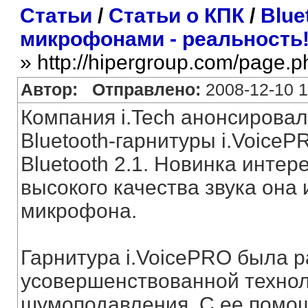
Статьи
/
Статьи о КПК
/
Blue
микрофонами - реальность
» http://hipergroup.com/page.
Автор:
Отправлено:
2008-12-10 1
Компания i.Tech анонсировал
Bluetooth-гарнитуры i.Voice
Bluetooth 2.1. Новинка интер
высокого качества звука она 
микрофона.
Гарнитура i.VoicePRO была 
усовершенствованной технол
шумоподавления. С ее помощ