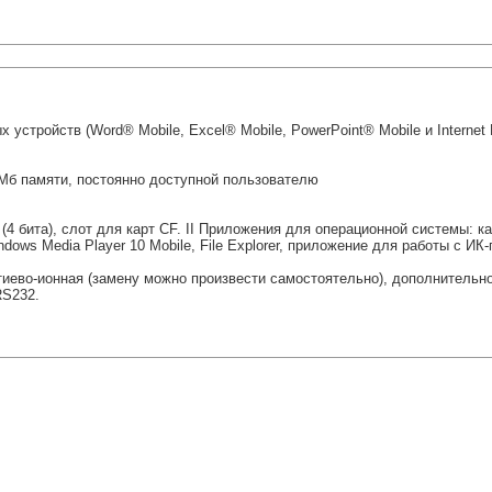
тройств (Word® Mobile, Excel® Mobile, PowerPoint® Mobile и Internet E
Мб памяти, постоянно доступной пользователю
(4 бита), слот для карт CF. II Приложения для операционной системы: к
Windows Media Player 10 Mobile, File Explorer, приложение для работы с ИК
тиево-ионная (замену можно произвести самостоятельно), дополнительн
RS232.