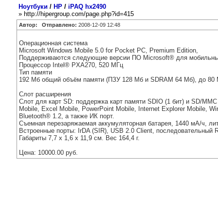
Ноутбуки
/
HP
/
iPAQ hx2490
» http://hipergroup.com/page.php?id=415
Автор:
Отправлено:
2008-12-09 12:48
Операционная система
Microsoft Windows Mobile 5.0 for Pocket PC, Premium Edition,
Поддерживаются следующие версии ПО Microsoft® для мобильных ус
Процессор Intel® PXA270, 520 МГц
Тип памяти
192 Мб общий объём памяти (ПЗУ 128 Мб и SDRAM 64 Мб), до 80 
Слот расширения
Слот для карт SD: поддержка карт памяти SDIO (1 бит) и SD/MMC 
Mobile, Excel Mobile, PowerPoint Mobile, Internet Explorer Mobile, 
Bluetooth® 1.2, а также ИК порт.
Съемная перезаряжаемая аккумуляторная батарея, 1440 мА/ч, ли
Встроенные порты: IrDA (SIR), USB 2.0 Client, последовательный 
Габариты 7,7 x 1,6 x 11,9 см. Вес 164,4 г.
Цена: 10000.00 руб.