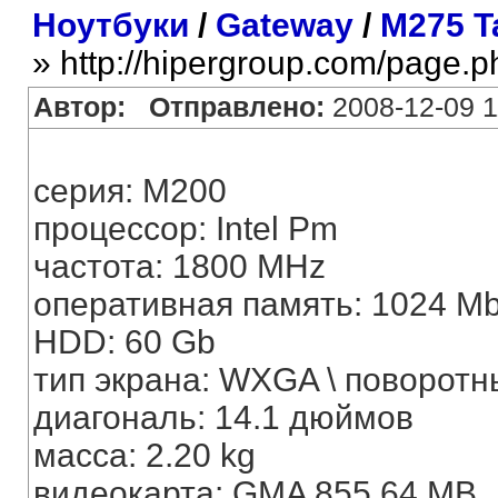
Ноутбуки
/
Gateway
/
M275 T
» http://hipergroup.com/page.
Автор:
Отправлено:
2008-12-09 1
серия: M200
процессор: Intel Pm
частота: 1800 MHz
оперативная память: 1024 M
HDD: 60 Gb
тип экрана: WXGA \ поворотн
диагональ: 14.1 дюймов
масса: 2.20 kg
видеокарта: GMA 855 64 MB