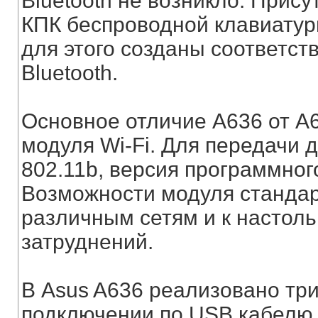
Bluetooth не возникло. Прис
КПК беспроводной клавиатур
для этого созданы соответс
Bluetooth.
Основное отличие А636 от А6
модуля Wi-Fi. Для передачи 
802.11b, версия программного
Возможности модуля стандар
различным сетям и к настол
затруднений.
В Аsus A636 реализовано три
подключении по USB кабелю.