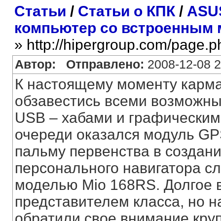
Статьи
/
Статьи о КПК
/
ASU
компьютер со встроенным
» http://hipergroup.com/page.
Автор:
Отправлено:
2008-12-08 2
К настоящему моменту карм
обзавестись всеми возможн
USB – хабами и графически
очереди оказался модуль GP
пальму первенства в создан
персонального навигатора сл
моделью Mio 168RS. Долгое 
представителем класса, но н
обратили свое внимание кру