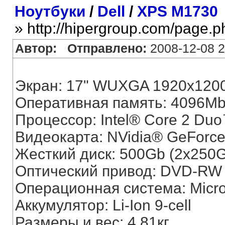
Ноутбуки
/
Dell
/
XPS M1730
» http://hipergroup.com/page.
Автор:
Отправлено:
2008-12-08 2
Экран: 17" WUXGA 1920x120
Оперативная память: 4096M
Процессор: Intel® Core 2 Du
Видеокарта: NVidia® GeFor
Жесткий диск: 500Gb (2x250
Оптический привод: DVD-RW 
Операционная система: Micro
Аккумулятор: Li-Ion 9-cell
Размеры и вес: 4.81кг