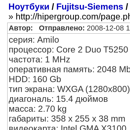
Ноутбуки
/
Fujitsu-Siemens
/
» http://hipergroup.com/page.
Автор:
Отправлено:
2008-12-08 1
серия: Amilo
процессор: Core 2 Duo T5250
частота: 1 MHz
оперативная память: 2048 M
HDD: 160 Gb
тип экрана: WXGA (1280x800)
диагональ: 15.4 дюймов
масса: 2.70 kg
габариты: 358 x 255 x 38 mm
видеокарта: Intel GMA X3100,