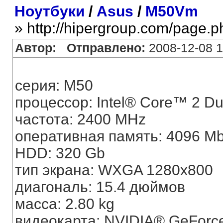
Ноутбуки
/
Asus
/
M50Vm
» http://hipergroup.com/page.
Автор:
Отправлено:
2008-12-08 1
серия: M50
процессор: Intel® Core™ 2 D
частота: 2400 MHz
оперативная память: 4096 M
HDD: 320 Gb
тип экрана: WXGA 1280х800
диагональ: 15.4 дюймов
масса: 2.80 kg
видеокарта: NVIDIA® GeFor