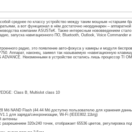
 собой среднее по классу устройство между таким мощным «старшим бр
ратьями, а вот функционал в нём достаточно неординарен – аппаратной
производства компании ASUSTeK. Также интересным нововведением стал
дио, запуска навигационного ПО, Bluetooth, Outlook, Voice Commander и
троенного радио, это появление авто-фокуса у камеры и модуля беспров
 P750. Аппарат, наконец, заимел так называемую «навигационную клави
 ADVANCE. Неизменными в устройстве остались лишь процессор TI OMAP
DGE: Class B, Multislot class 10
8 Мб NAND Flash (44.44 Мб доступно пользователю для хранения данны
1.1 для заряда/синхронизации, Wi-Fi (IEEE802.11b/g)
й антенны
 c разрешением 320х240 точек, отображает 65536 цветов, регулировка под