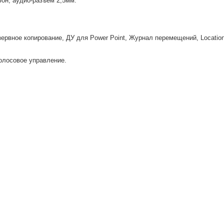
фон, аудио-разъем 2,5мм.
рвное копирование, ДУ для Power Point, Журнал перемещений, Location C
голосовое управление.