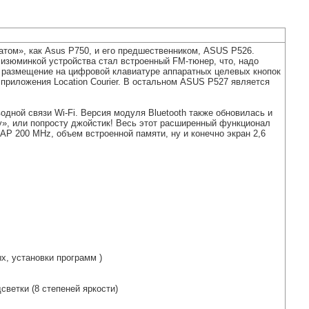
атом», как Asus P750, и его предшественником, ASUS P526.
 изюминкой устройства стал встроенный FM-тюнер, что, надо
о размещение на цифровой клавиатуре аппаратных целевых кнопок
 приложения Location Courier. В остальном ASUS P527 является
одной связи Wi-Fi. Версия модуля Bluetooth также обновилась и
шу», или попросту джойстик! Весь этот расширенный функционал
 200 MHz, объем встроенной памяти, ну и конечно экран 2,6
х, установки программ )
светки (8 степеней яркости)