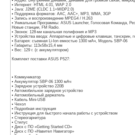
• Аудио: Внутренний динамик, динамик для громкой связи, микро
• Интернет: HTML 4.01, WAP 2.0
• Java: J2ME (CLDC 1.1+MIDP2.0)
• Поддержка форматов: ААС, ААС+, МР3, WMA, 3GP
• Запись и воспроизведение MPEG4 / H.263
• Уникальные Программы: ASUS Launcher, Голосовая Команда, Резе
Новые станции, FM Radio.
• Звонок: 128-ми канальная полифония и MP3
• Устройства ввода: Аппаратные и цифровые клавиши, тачскрин, 
• Батарея: съемная Li-Ion емкостью 1300 мАч, Модель SBP-06
• Габариты: 113x58x15,4 мм
• Вес: 129 г. (c аккумулятором)
Комплект поставки ASUS P527:
• Коммуникатор
• Аккумулятор SBP-06 1300 мАч
• Зарядное устройство 220В
• Автомобильное зарядное устройство
• Автомобильный держатель
• Кабель Mini-USB
• Чехол
• Подробная инструкция
• Инструкция для быстрого начала работы с устройством
• Стереогарнитура
• Стилус
• Диск с ПО «Getting Started CD»
• Диск с ПО «Навител Навигатор»