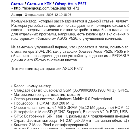
Статьи
/
Статьи о КПК
/
Обзор Asus P527
» http://hipergroup.com/page.php?id=471
Автор:
Отправлено:
2008-12-10 18:26
Коммуникатор, который рассматривается в данной статье, являет
Размеры устройства достаточно стандартны и примерно схожи с б
сказать, впервые замечено в стане устройств подобного плана 
для отдельных программ, например, есть кнопки для включения ра
наследником «бывалого» ASUS Р526, c улучшенной начинкой.
Из заметных улучшений первое, что бросается в глаза, помимо вс
стала теперь 2.0+EDR, как у старших братьев Asus P525, P535 и
объясняет справедливо данное устройству кодовое имя PEGASUS
дюйма с его 65-тью тысячами цветов.
Технические характеристики ASUS P527
• Класс: коммуникатор
• Стандарт связи: Quad-band GSM (850/900/1800/1900 MHz); GPRS/E
• Материалы корпуса: пластик, металл
• Операционная система: Windows Mobile 6.0 Professional
• Процессор: TI OMAP 850 200 МГц
• Оперативная память: 64 Мб SDRAM (45,12 Мб доступно) ROM: 12
• Интерфейсы: MicroSD (SDHC Support), Bluetooth V2.0+EDR, USB V
• GPS: Встроенный SiRF star III, разъем для подключения внешне
• Экран: Цветная матрица TFT 2.6” (52x39 мм – активная область)
• Камера: 2 Mega-Pixel с автофокусировкой