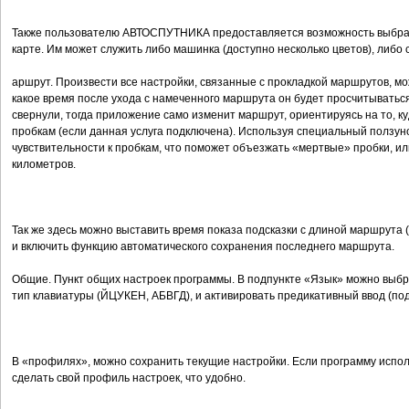
Также пользователю АВТОСПУТНИКА предоставляется возможность выбрать
карте. Им может служить либо машинка (доступно несколько цветов), либо 
аршрут. Произвести все настройки, связанные с прокладкой маршрутов, мо
какое время после ухода с намеченного маршрута он будет просчитываться
свернули, тогда приложение само изменит маршрут, ориентируясь на то, ку
пробкам (если данная услуга подключена). Используя специальный ползун
чувствительности к пробкам, что поможет объезжать «мертвые» пробки, или
километров.
Так же здесь можно выставить время показа подсказки с длиной маршрута 
и включить функцию автоматического сохранения последнего маршрута.
Общие. Пункт общих настроек программы. В подпункте «Язык» можно выбра
тип клавиатуры (ЙЦУКЕН, АБВГД), и активировать предикативный ввод (под
В «профилях», можно сохранить текущие настройки. Если программу исполь
сделать свой профиль настроек, что удобно.