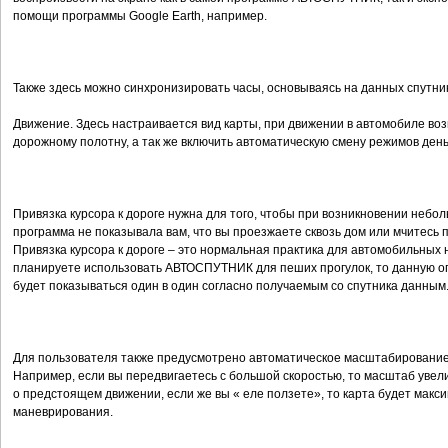
помощи программы Google Earth, например.
Также здесь можно синхронизировать часы, основываясь на данных спутни
Движение. Здесь настраивается вид карты, при движении в автомобиле воз
дорожному полотну, а так же включить автоматическую смену режимов день
Привязка курсора к дороге нужна для того, чтобы при возникновении небо
программа не показывала вам, что вы проезжаете сквозь дом или мчитесь п
Привязка курсора к дороге – это нормальная практика для автомобильных
планируете использовать АВТОСПУТНИК для пеших прогулок, то данную о
будет показываться один в один согласно получаемым со спутника данным
Для пользователя также предусмотрено автоматическое масштабирование к
Например, если вы передвигаетесь с большой скоростью, то масштаб увел
о предстоящем движении, если же вы « еле ползете», то карта будет мак
маневрирования.