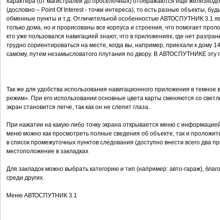
характера (от магистралей до проселочных) отображаются еще железнодо
(дословно – Point Of Interest - точки интереса), то есть разные объекты, бу
обменные пункты и т.д. Отличительной особенностью АВТОСПУТНИК 3.1 явл
только дома, но и прорисованы все корпуса и строения, что помогает проло
кто уже пользовался навигацией знают, что в приложениях, где нет разгра
трудно сориентироваться на месте, когда вы, например, приехали к дому 14
самому, путем незамысловатого плутания по двору. В АВТОСПУТНИКЕ эту 
Так же для удобства использования навигационного приложения в темное 
режим». При его использовании основные цвета карты сменяются со светлы
экран становится легче, так как он не слепит глаза.
При нажатии на какую-либо точку экрана открывается меню с информацией о
меню можно как просмотреть полные сведения об объекте, так и проложить
в список промежуточных пунктов следования (доступно внести всего два п
местоположение в закладках
Для закладок можно выбрать категорию и тип (например: авто-гараж), благ
среди других.
Меню АВТОСПУТНИК 3.1