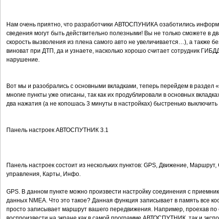
Нам очень приятно, что разработчики АВТОСПУНИКА озаботились информ
сведения могут быть действительно полезными! Вы не только сможете в дв
скорость вызволения из плена самого авто не увеличивается…), а также без
виноват при ДТП, да и узнаете, насколько хорошо считает сотрудник ГИБД
нарушение.
Вот мы и разобрались с основными вкладками, теперь перейдем в раздел «
многие пункты уже описаны, так как их продублировали в основных вкладка
два нажатия (а не копошась 3 минуты в настройках) быстренько выключить 
Панель настроек АВТОСПУТНИК 3.1
Панель настроек состоит из нескольких пунктов: GPS, Движение, Маршрут
управления, Карты, Инфо.
GPS. В данном пункте можно произвести настройку соединения с приемнико
данных NMEA. Что это такое? Данная функция записывает в память все ко
просто записывает маршрут вашего передвижения. Например, проехав по 
воспроизвести на экране как в самой программе АВТОСПУТНИК, так и экспо