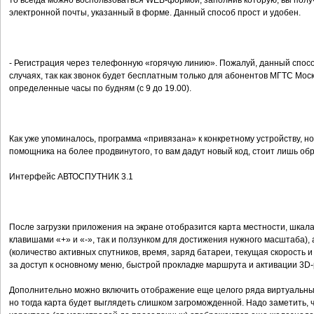
то всегда можно воспользоваться WEB-формой, заполнив которую, вы полу
электронной почты, указанный в форме. Данный способ прост и удобен.
- Регистрация через телефонную «горячую линию». Пожалуй, данный спосо
случаях, так как звонок будет бесплатным только для абонентов МГТС Моск
определенные часы по будням (с 9 до 19.00).
Как уже упоминалось, программа «привязана» к конкретному устройству, н
помощника на более продвинутого, то вам дадут новый код, стоит лишь об
Интерфейс АВТОСПУТНИК 3.1
После загрузки приложения на экране отобразится карта местности, шкал
клавишами «+» и «-», так и ползунком для достижения нужного масштаба),
(количество активных спутников, время, заряд батареи, текущая скорость и
за доступ к основному меню, быстрой прокладке маршрута и активации 3D
Дополнительно можно включить отображение еще целого ряда виртуальных
но тогда карта будет выглядеть слишком загроможденной. Надо заметить, 