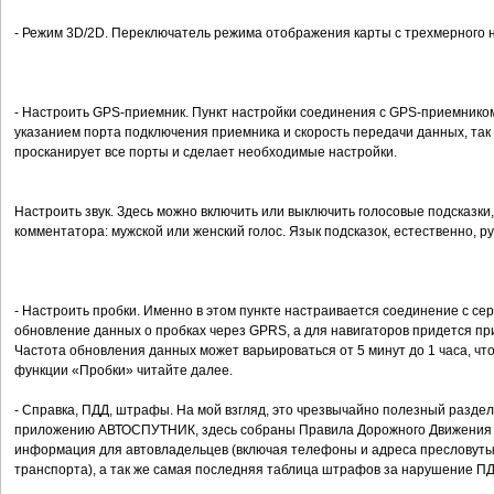
- Режим 3D/2D. Переключатель режима отображения карты с трехмерного 
- Настроить GPS-приемник. Пункт настройки соединения с GPS-приемником
указанием порта подключения приемника и скорость передачи данных, так 
просканирует все порты и сделает необходимые настройки.
Настроить звук. Здесь можно включить или выключить голосовые подсказки, 
комментатора: мужской или женский голос. Язык подсказок, естественно, ру
- Настроить пробки. Именно в этом пункте настраивается соединение с се
обновление данных о пробках через GPRS, а для навигаторов придется пр
Частота обновления данных может варьироваться от 5 минут до 1 часа, чт
функции «Пробки» читайте далее.
- Справка, ПДД, штрафы. На мой взгляд, это чрезвычайно полезный разде
приложению АВТОСПУТНИК, здесь собраны Правила Дорожного Движения (
информация для автовладельцев (включая телефоны и адреса пресловуты
транспорта), а так же самая последняя таблица штрафов за нарушение ПД