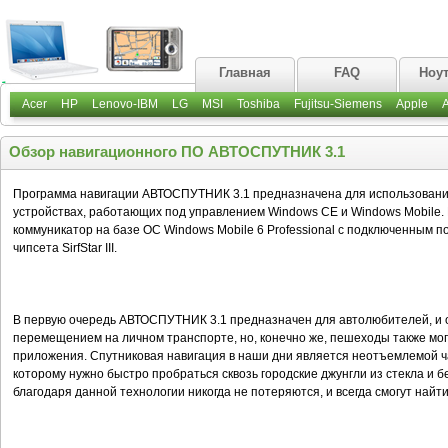
Главная
FAQ
Ноу
Acer
HP
Lenovo-IBM
LG
MSI
Toshiba
Fujitsu-Siemens
Apple
Обзор навигационного ПО АВТОСПУТНИК 3.1
Программа навигации АВТОСПУТНИК 3.1 предназначена для использования
устройствах, работающих под управлением Windows CE и Windows Mobile.
коммуникатор на базе ОС Windows Mobile 6 Professional с подключенным п
чипсета SirfStar III.
В первую очередь АВТОСПУТНИК 3.1 предназначен для автолюбителей, и 
перемещением на личном транспорте, но, конечно же, пешеходы также мог
приложения. Спутниковая навигация в наши дни является неотъемлемой ча
которому нужно быстро пробраться сквозь городские джунгли из стекла и б
благодаря данной технологии никогда не потеряются, и всегда смогут найти