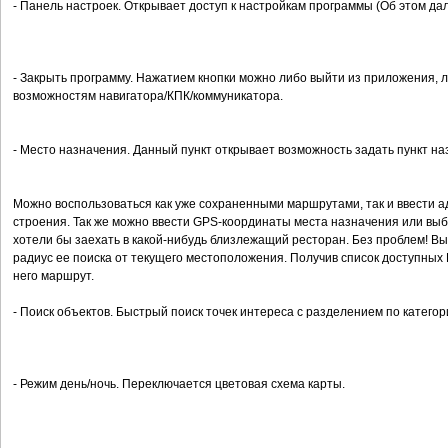
- Панель настроек. Открывает доступ к настройкам программы (Об этом да
- Закрыть программу. Нажатием кнопки можно либо выйти из приложения, ли
возможностям навигатора/КПК/коммуникатора.
- Место назначения. Данный пункт открывает возможность задать пункт на
Можно воспользоваться как уже сохраненными маршрутами, так и ввести а
строения. Так же можно ввести GPS-координаты места назначения или выб
хотели бы заехать в какой-нибудь близлежащий ресторан. Без проблем! Вы
радиус ее поиска от текущего местоположения. Получив список доступных 
него маршрут.
- Поиск объектов. Быстрый поиск точек интереса с разделением по категор
- Режим день/ночь. Переключается цветовая схема карты.