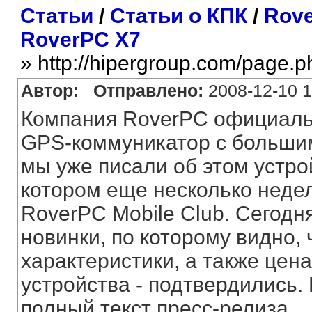
Статьи
/
Статьи о КПК
/
Rove
RoverPC X7
» http://hipergroup.com/page.
Автор:
Отправлено:
2008-12-10 1
Компания RoverPC официал
GPS-коммуникатор с большим
мы уже писали об этом устр
котором еще несколько неде
RoverPC Mobile Club. Сегод
новинки, по которому видно,
характеристики, а также цен
устройства - подтвердились
полный текст пресс-релиза.