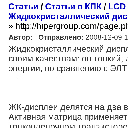
Статьи
/
Статьи о КПК
/
LCD 
Жидкокристаллический дис
» http://hipergroup.com/page.
Автор:
Отправлено:
2008-12-09 1
Жидкокристаллический диспл
своим качествам: он тонкий,
энергии, по сравнению с ЭЛ
ЖК-дисплеи делятся на два в
Активная матрица применяетс
тонкопленочном транзисторе (T