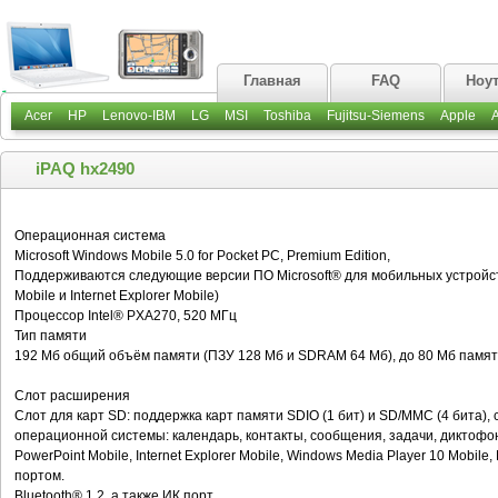
Главная
FAQ
Ноу
Acer
HP
Lenovo-IBM
LG
MSI
Toshiba
Fujitsu-Siemens
Apple
iPAQ hx2490
Операционная система
Microsoft Windows Mobile 5.0 for Pocket PC, Premium Edition,
Поддерживаются следующие версии ПО Microsoft® для мобильных устройств
Mobile и Internet Explorer Mobile)
Процессор Intel® PXA270, 520 МГц
Тип памяти
192 Мб общий объём памяти (ПЗУ 128 Мб и SDRAM 64 Мб), до 80 Мб памят
Слот расширения
Слот для карт SD: поддержка карт памяти SDIO (1 бит) и SD/MMC (4 бита), 
операционной системы: календарь, контакты, сообщения, задачи, диктофон, 
PowerPoint Mobile, Internet Explorer Mobile, Windows Media Player 10 Mobile,
портом.
Bluetooth® 1.2, а также ИК порт.